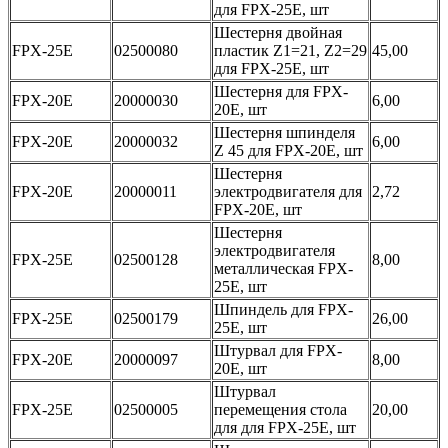
для FPX-25E, шт
Шестерня двойная
FPX-25E
02500080
пластик Z1=21, Z2=29
45,00
для FPX-25E, шт
Шестерня для FPX-
FPX-20E
20000030
6,00
20E, шт
Шестерня шпинделя
FPX-20E
20000032
6,00
Z 45 для FPX-20E, шт
Шестерня
FPX-20E
20000011
электродвигателя для
2,72
FPX-20E, шт
Шестерня
электродвигателя
FPX-25E
02500128
8,00
металлическая FPX-
25E, шт
Шпиндель для FPX-
FPX-25E
02500179
26,00
25E, шт
Штурвал для FPX-
FPX-20E
20000097
8,00
20E, шт
Штурвал
FPX-25E
02500005
перемещения стола
20,00
для для FPX-25E, шт