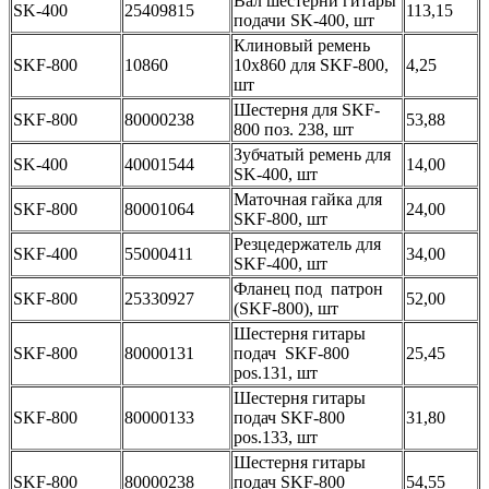
Вал шестерни гитары
SK-400
25409815
113,15
подачи SK-400, шт
Клиновый ремень
SKF-800
10860
10х860 для SKF-800,
4,25
шт
Шестерня для SKF-
SKF-800
80000238
53,88
800 поз. 238, шт
Зубчатый ремень для
SK-400
40001544
14,00
SK-400, шт
Маточная гайка для
SKF-800
80001064
24,00
SKF-800, шт
Резцедержатель для
SKF-400
55000411
34,00
SKF-400, шт
Фланец под патрон
SKF-800
25330927
52,00
(SKF-800), шт
Шестерня гитары
SKF-800
80000131
подач SKF-800
25,45
pos.131, шт
Шестерня гитары
SKF-800
80000133
подач SKF-800
31,80
pos.133, шт
Шестерня гитары
SKF-800
80000238
подач SKF-800
54,55