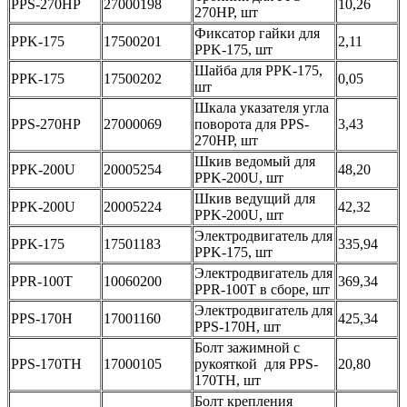
PPS-270HP
27000198
10,26
270HP, шт
Фиксатор гайки для
PPK-175
17500201
2,11
PPK-175, шт
Шайба для PPK-175,
PPK-175
17500202
0,05
шт
Шкала указателя угла
PPS-270HP
27000069
поворота для PPS-
3,43
270HP, шт
Шкив ведомый для
PPK-200U
20005254
48,20
PPK-200U, шт
Шкив ведущий для
PPK-200U
20005224
42,32
PPK-200U, шт
Электродвигатель для
PPK-175
17501183
335,94
PPK-175, шт
Электродвигатель для
PPR-100T
10060200
369,34
PPR-100T в сборе, шт
Электродвигатель для
PPS-170H
17001160
425,34
PPS-170H, шт
Болт зажимной с
PPS-170TH
17000105
рукояткой для PPS-
20,80
170TH, шт
Болт крепления