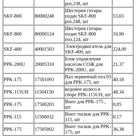
pos.238, шт
Шестерня гитары
SKF-800
80000248
подач SKF-800
53,65
pos.248, шт
Шестерня гитары
SKF-800
80000124
подач SKF-800
10,90
поз.124, шт
Электродвигатель для
SKF-400
40001503
224,00
SKF-400, шт
Блок управления
PPK-200U
20005310
насосом СОЖ для
21,37
PPK-200U, шт
Вал червячный поз.93
PPK-175
17501093
40,18
для PPK-175, шт
ведомое колесо в
PPK-115UH
11504150
48,34
сборе PPK-115UH, шт
Винт для PPK-175 ,
PPK-175
17500203
0,05
шт
Винт тисков для PPK-
PPK-115
11500032
0,17
115, шт
Винт тисков для PPK-
PPK-175
17505002
36,38
175, шт