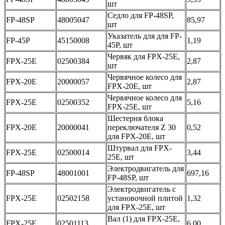
шт
Седло для FP-48SP,
FP-48SP
48005047
85,97
шт
Указатель для для FP-
FP-45P
45150008
1,19
45P, шт
Червяк для FPX-25E,
FPX-25E
02500384
2,87
шт
Червячное колесо для
FPX-20E
20000057
2,87
FPX-20E, шт
Червячное колесо для
FPX-25E
02500352
5,16
FPX-25E, шт
Шестерня блока
FPX-20E
20000041
переключателя Z 30
0,52
для FPX-20E, шт
Штурвал для FPX-
FPX-25E
02500014
3,44
25E, шт
Электродвигатель для
FP-48SP
48001001
697,16
FP-48SP, шт
Электродвигатель с
FPX-25E
02502158
установочной плитой
1,32
для FPX-25E, шт
Вал (1) для FPX-25E,
FPX-25E
02501113
6,00