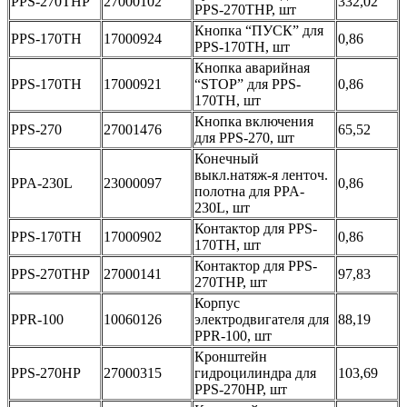
PPS-270THP
27000102
332,02
PPS-270THP, шт
Кнопка “ПУСК” для
PPS-170TH
17000924
0,86
PPS-170TH, шт
Кнопка аварийная
PPS-170TH
17000921
“STOP” для PPS-
0,86
170TH, шт
Кнопка включения
PPS-270
27001476
65,52
для PPS-270, шт
Конечный
выкл.натяж-я ленточ.
PPA-230L
23000097
0,86
полотна для PPA-
230L, шт
Контактор для PPS-
PPS-170TH
17000902
0,86
170TH, шт
Контактор для PPS-
PPS-270THP
27000141
97,83
270THP, шт
Корпус
PPR-100
10060126
электродвигателя для
88,19
PPR-100, шт
Кронштейн
PPS-270HP
27000315
гидроцилиндра для
103,69
PPS-270HP, шт