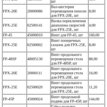
шт
Вал-шестерня
FPX-20E
20000086
перемещения пиноли
8,00
для FPX-20E, шт
Вилка переключения
FPX-25E
02500141
диапазона скоростей
4,00
для FPX-25E, шт
FP-45
45000010
Винт для FP-45, шт
160,00
Винт поперечных
FPX-25E
02500002
салазок для FPX-25E,
8,00
шт
Винт продольного
FP-48SP
48005130
перемещения стола
88,00
для FP-48SP, шт
Винт продольного
FPX-20E
20000111
перемещения стола
16,00
для FPX-20E, шт
Винт продольного
FPX-25E
02500020
перемещения стола
11,20
для FPX-25E, шт
Винт продольной
FP-45P
45000024
144,00
подачи для FP-45P, шт
Гайка подъема