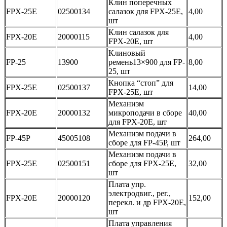
Клин поперечных
FPX-25E
02500134
салазок для FPX-25E,
4,00
шт
Клин салазок для
FPX-20E
20000115
4,00
FPX-20E, шт
Клиновый
FP-25
13900
ремень13×900 для FP-
8,00
25, шт
Кнопка “стоп” для
FPX-25E
02500137
14,00
FPX-25E, шт
Механизм
FPX-20E
20000132
микроподачи в сборе
40,00
для FPX-20E, шт
Механизм подачи в
FP-45P
45005108
264,00
сборе для FP-45P, шт
Механизм подачи в
FPX-25E
02500151
сборе для FPX-25E,
32,00
шт
Плата упр.
электродвиг., рег.,
FPX-20E
20000120
152,00
перекл. и др FPX-20E,
шт
Плата управления