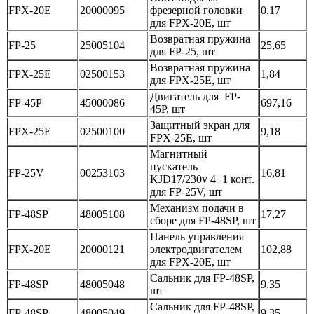
FPX-20E
20000095
фрезерной головки
0,17
для FPX-20E, шт
Возвратная пружина
FP-25
25005104
25,65
для FP-25, шт
Возвратная пружина
FPX-25E
02500153
1,84
для FPX-25E, шт
Двигатель для FP-
FP-45P
45000086
697,16
45P, шт
Защитный экран для
FPX-25E
02500100
9,18
FPX-25E, шт
Магнитный
пускатель
FP-25V
00253103
16,81
KJD17/230v 4+1 конт.
для FP-25V, шт
Механизм подачи в
FP-48SP
48005108
17,27
сборе для FP-48SP, шт
Панель управления
FPX-20E
20000121
электродвигателем
102,88
для FPX-20E, шт
Сальник для FP-48SP,
FP-48SP
48005048
9,35
шт
Сальник для FP-48SP,
FP-48SP
48005049
9,35