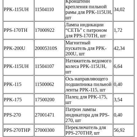
Кронштейн
крепления пильной
PPK-115UH
11504110
34,02
рамы для PPK-115UH,
шт
Лампа индикации
PPS-170TH
17000922
“СЕТЬ” с патроном
1,72
для PPS-170TH, шт
Магнитный
PPK-200U
20005310S
пускатель для PPK-
42,34
200U, шт
Натяжитель ведомого
PPK-115UH
11504107
колеса PPK-115UH,
6,64
шт
Ось направляющего
PPK-115
11500062
подшипника пильной
0,40
ленты PPK-115, шт
Палец для PPK-175,
PPK-175
17500200
3,54
шт
Патрон лампы
PPS-270
27001471
индикатора для PPS-
0,40
270, шт
Переключатель для
PPS-270THP
27000300
56,92
PPS-270THP, шт