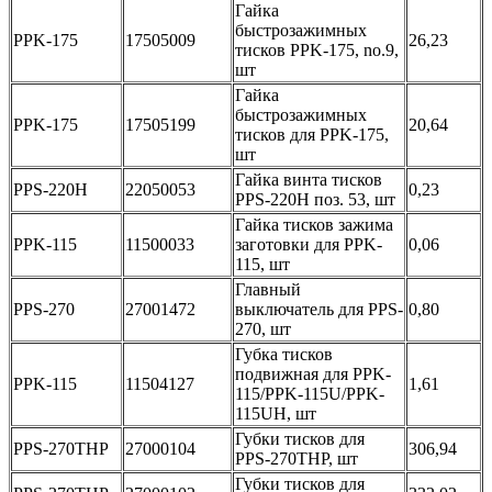
Гайка
быстрозажимных
PPK-175
17505009
26,23
тисков PPK-175, no.9,
шт
Гайка
быстрозажимных
PPK-175
17505199
20,64
тисков для PPK-175,
шт
Гайка винта тисков
PPS-220Н
22050053
0,23
PPS-220Н поз. 53, шт
Гайка тисков зажима
PPK-115
11500033
заготовки для PPK-
0,06
115, шт
Главный
PPS-270
27001472
выключатель для PPS-
0,80
270, шт
Губка тисков
подвижная для PPK-
PPK-115
11504127
1,61
115/PPK-115U/PPK-
115UH, шт
Губки тисков для
PPS-270THP
27000104
306,94
PPS-270THP, шт
Губки тисков для