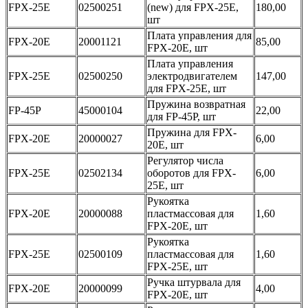
FPX-25E
02500251
(new) для FPX-25E,
180,00
шт
Плата управления для
FPX-20E
20001121
85,00
FPX-20E, шт
Плата управления
FPX-25E
02500250
электродвигателем
147,00
для FPX-25E, шт
Пружина возвратная
FP-45P
45000104
22,00
для FP-45P, шт
Пружина для FPX-
FPX-20E
20000027
6,00
20E, шт
Регулятор числа
FPX-25E
02502134
оборотов для FPX-
6,00
25E, шт
Рукоятка
FPX-20E
20000088
пластмассовая для
1,60
FPX-20E, шт
Рукоятка
FPX-25E
02500109
пластмассовая для
1,60
FPX-25E, шт
Ручка штурвала для
FPX-20E
20000099
4,00
FPX-20E, шт