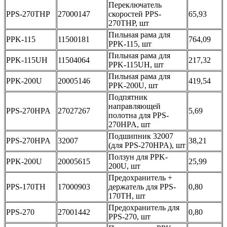
Переключатель
PPS-270THP
27000147
скоростей PPS-
65,93
270THP, шт
Пильная рама для
PPK-115
11500181
764,09
PPK-115, шт
Пильная рама для
PPK-115UH
11504064
217,32
PPK-115UH, шт
Пильная рама для
PPK-200U
20005146
419,54
PPK-200U, шт
Подпятник
направляющей
PPS-270HPA
27027267
5,69
полотна для PPS-
270HPA, шт
Подшипник 32007
PPS-270HPA
32007
38,21
(для PPS-270HPA), шт
Ползун для PPK-
PPK-200U
20005615
25,99
200U, шт
Предохранитель +
PPS-170TH
17000903
держатель для PPS-
0,80
170TH, шт
Предохранитель для
PPS-270
27001442
0,80
PPS-270, шт