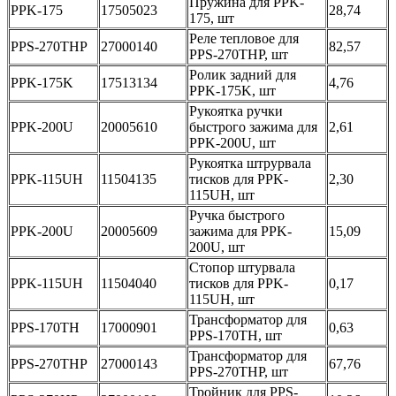
Пружина для PPK-
PPK-175
17505023
28,74
175, шт
Реле тепловое для
PPS-270THP
27000140
82,57
PPS-270THP, шт
Ролик задний для
PPK-175K
17513134
4,76
PPK-175K, шт
Рукоятка ручки
PPK-200U
20005610
быстрого зажима для
2,61
PPK-200U, шт
Рукоятка штрурвала
PPK-115UH
11504135
тисков для PPK-
2,30
115UH, шт
Ручка быстрого
PPK-200U
20005609
зажима для PPK-
15,09
200U, шт
Стопор штурвала
PPK-115UH
11504040
тисков для PPK-
0,17
115UH, шт
Трансформатор для
PPS-170TH
17000901
0,63
PPS-170TH, шт
Трансформатор для
PPS-270THP
27000143
67,76
PPS-270THP, шт
Тройник для PPS-