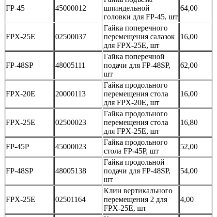
FP-45
45000012
шпиндельной
64,00
головки для FP-45, шт
Гайка поперечного
FPX-25E
02500037
перемещения салазок
16,00
для FPX-25E, шт
Гайка поперечной
FP-48SP
48005111
подачи для FP-48SP,
62,00
шт
Гайка продольного
FPX-20E
20000113
перемещения стола
16,00
для FPX-20E, шт
Гайка продольного
FPX-25E
02500023
перемещения стола
16,80
для FPX-25E, шт
Гайка продольного
FP-45P
45000023
52,00
стола FP-45P, шт
Гайка продольной
FP-48SP
48005138
подачи для FP-48SP,
54,00
шт
Клин вертикального
FPX-25E
02501164
перемещения 2 для
4,00
FPX-25E, шт