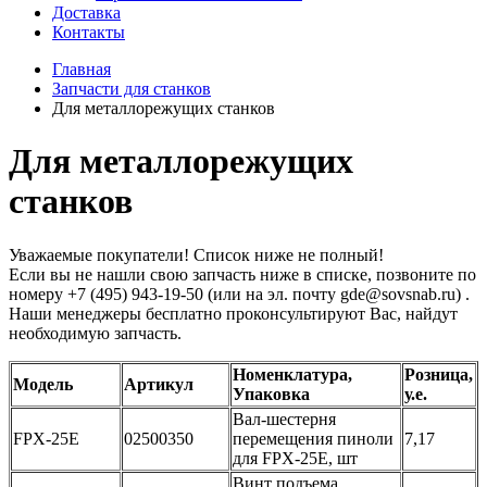
Доставка
Контакты
Главная
Запчасти для станков
Для металлорежущих станков
Для металлорежущих
станков
Уважаемые покупатели! Список ниже не полный!
Если вы не нашли свою запчасть ниже в списке, позвоните по
номеру +7 (495) 943-19-50 (или на эл. почту gde@sovsnab.ru) .
Наши менеджеры бесплатно проконсультируют Вас, найдут
необходимую запчасть.
Номенклатура,
Розница,
Модель
Артикул
Упаковка
у.е.
Вал-шестерня
FPX-25E
02500350
перемещения пиноли
7,17
для FPX-25E, шт
Винт подъема