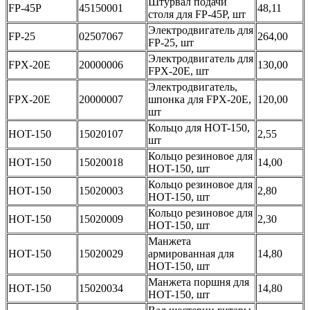
Штурвал подачи
FP-45P
45150001
48,11
столя для FP-45P, шт
Электродвигатель для
FP-25
02507067
264,00
FP-25, шт
Электродвигатель для
FPX-20E
20000006
130,00
FPX-20E, шт
Электродвигатель,
FPX-20E
20000007
шпонка для FPX-20E,
120,00
шт
Кольцо для HOT-150,
HOT-150
15020107
2,55
шт
Кольцо резиновое для
HOT-150
15020018
14,00
HOT-150, шт
Кольцо резиновое для
HOT-150
15020003
2,80
HOT-150, шт
Кольцо резиновое для
HOT-150
15020009
2,30
HOT-150, шт
Манжета
HOT-150
15020029
армированная для
14,80
HOT-150, шт
Манжета поршня для
HOT-150
15020034
14,80
HOT-150, шт