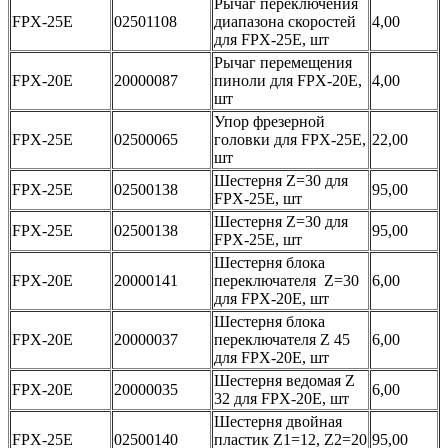
Рычаг переключения
FPX-25E
02501108
диапазона скоростей
4,00
для FPX-25E, шт
Рычаг перемещения
FPX-20E
20000087
пиноли для FPX-20E,
4,00
шт
Упор фрезерной
FPX-25E
02500065
головки для FPX-25E,
22,00
шт
Шестерня Z=30 для
FPX-25E
02500138
95,00
FPX-25E, шт
Шестерня Z=30 для
FPX-25E
02500138
95,00
FPX-25E, шт
Шестерня блока
FPX-20E
20000141
переключателя Z=30
6,00
для FPX-20E, шт
Шестерня блока
FPX-20E
20000037
переключателя Z 45
6,00
для FPX-20E, шт
Шестерня ведомая Z
FPX-20E
20000035
6,00
32 для FPX-20E, шт
Шестерня двойная
FPX-25E
02500140
пластик Z1=12, Z2=20
95,00