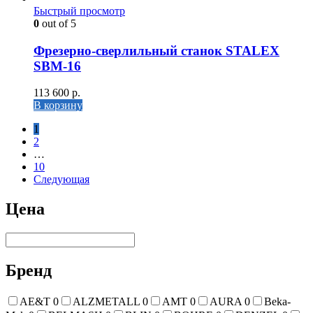
Быстрый просмотр
0
out of 5
Фрезерно-сверлильный станок STALEX
SBM-16
113 600
р.
В корзину
1
2
…
10
Следующая
Цена
Бренд
AE&T
0
ALZMETALL
0
AMT
0
AURA
0
Beka-