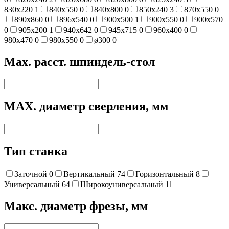
830х220
1
840х550
0
840х800
0
850х240
3
870х550
0
890х860
0
896х540
0
900х500
1
900х550
0
900х570
0
905х200
1
940х642
0
945х715
0
960х400
0
980х470
0
980х550
0
ø300
0
Max. расст. шпиндель-стол
MAX. диаметр сверления, мм
Тип станка
Заточной
0
Вертикальный
74
Горизонтальный
8
Универсальный
64
Широкоуниверсальный
11
Макс. диаметр фрезы, мм