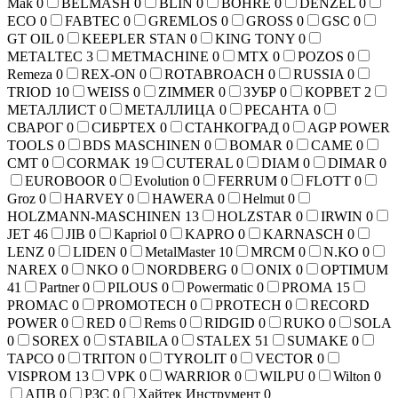
Mak
0
BELMASH
0
BLIN
0
BOHRE
0
DENZEL
0
ECO
0
FABTEC
0
GREMLOS
0
GROSS
0
GSC
0
GT OIL
0
KEEPLER STAN
0
KING TONY
0
METALTEC
3
METMACHINE
0
MTX
0
POZOS
0
Remeza
0
REX-ON
0
ROTABROACH
0
RUSSIA
0
TRIOD
10
WEISS
0
ZIMMER
0
ЗУБР
0
КОРВЕТ
2
МЕТАЛЛИСТ
0
МЕТАЛЛИЦА
0
РЕСАНТА
0
СВАРОГ
0
СИБРТЕХ
0
СТАНКОГРАД
0
AGP POWER
TOOLS
0
BDS MASCHINEN
0
BOMAR
0
CAME
0
CMT
0
CORMAK
19
CUTERAL
0
DIAM
0
DIMAR
0
EUROBOOR
0
Evolution
0
FERRUM
0
FLOTT
0
Groz
0
HARVEY
0
HAWERA
0
Helmut
0
HOLZMANN-MASCHINEN
13
HOLZSTAR
0
IRWIN
0
JET
46
JIB
0
Kapriol
0
KAPRO
0
KARNASCH
0
LENZ
0
LIDEN
0
MetalMaster
10
MRCM
0
N.KO
0
NAREX
0
NKO
0
NORDBERG
0
ONIX
0
OPTIMUM
41
Partner
0
PILOUS
0
Powermatic
0
PROMA
15
PROMAC
0
PROMOTECH
0
PROTECH
0
RECORD
POWER
0
RED
0
Rems
0
RIDGID
0
RUKO
0
SOLA
0
SOREX
0
STABILA
0
STALEX
51
SUMAKE
0
TAPCO
0
TRITON
0
TYROLIT
0
VECTOR
0
VISPROM
13
VPK
0
WARRIOR
0
WILPU
0
Wilton
0
АПВ
0
РЗС
0
Хайтек Инструмент
0