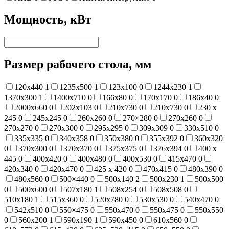
Мощность, кВт
Размер рабочего стола, мм
120х440
1
1235х500
1
123х100
0
1244х230
1
1370х300
1
1400х710
0
166х80
0
170х170
0
186х40
0
2000х660
0
202х103
0
210x730
0
210х730
0
230 х
245
0
245х245
0
260х260
0
270×280
0
270х260
0
270х270
0
270х300
0
295х295
0
309х309
0
330х510
0
335х335
0
340х358
0
350х380
0
355х392
0
360х320
0
370х300
0
370х370
0
375х375
0
376х394
0
400 х
445
0
400х420
0
400х480
0
400х530
0
415x470
0
420х340
0
420х470
0
425 х 420
0
470х415
0
480х390
0
480х560
0
500×440
0
500х140
2
500х230
1
500х500
0
500х600
0
507х180
1
508х254
0
508х508
0
510х180
1
515х360
0
520х780
0
530х530
0
540х470
0
542х510
0
550×475
0
550x470
0
550х475
0
550х550
0
560х200
1
590х190
1
590х450
0
610х560
0