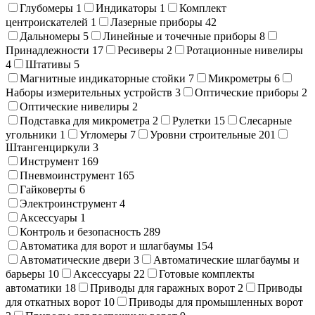
Глубомеры
1
Индикаторы
1
Комплект
центроискателей
1
Лазерные приборы
42
Дальномеры
5
Линейные и точечные приборы
8
Принадлежности
17
Ресиверы
2
Ротационные нивелиры
4
Штативы
5
Магнитные индикаторные стойки
7
Микрометры
6
Наборы измерительных устройств
3
Оптические приборы
2
Оптические нивелиры
2
Подставка для микрометра
2
Рулетки
15
Слесарные
угольники
1
Угломеры
7
Уровни строительные
201
Штангенциркули
3
Инструмент
169
Пневмоинструмент
165
Гайковерты
6
Электроинструмент
4
Аксессуары
1
Контроль и безопасность
289
Автоматика для ворот и шлагбаумы
154
Автоматические двери
3
Автоматические шлагбаумы и
барьеры
10
Аксессуары
22
Готовые комплекты
автоматики
18
Приводы для гаражных ворот
2
Приводы
для откатных ворот
10
Приводы для промышленных ворот