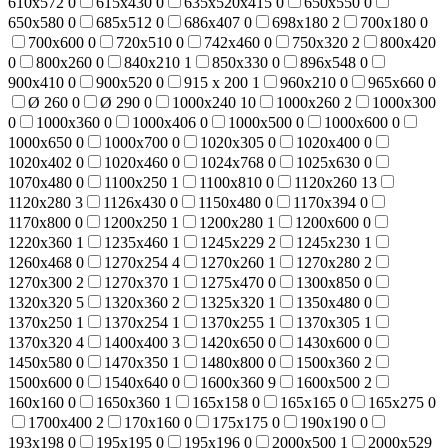
610х572
0
615х430
0
635х520х415
0
650х550
0
650х580
0
685х512
0
686х407
0
698х180
2
700x180
0
700х600
0
720х510
0
742x460
0
750х320
2
800x420
0
800х260
0
840х210
1
850х330
0
896х548
0
900х410
0
900х520
0
915 х 200
1
960х210
0
965х660
0
Ø 260
0
Ø 290
0
1000х240
10
1000х260
2
1000х300
0
1000х360
0
1000х406
0
1000х500
0
1000х600
0
1000х650
0
1000х700
0
1020х305
0
1020х400
0
1020х402
0
1020х460
0
1024х768
0
1025х630
0
1070х480
0
1100х250
1
1100х810
0
1120х260
13
1120х280
3
1126х430
0
1150х480
0
1170х394
0
1170х800
0
1200х250
1
1200х280
1
1200х600
0
1220х360
1
1235х460
1
1245х229
2
1245х230
1
1260х468
0
1270х254
4
1270х260
1
1270х280
2
1270х300
2
1270х370
1
1275х470
0
1300х850
0
1320х320
5
1320х360
2
1325х320
1
1350х480
0
1370х250
1
1370х254
1
1370х255
1
1370х305
1
1370х320
4
1400х400
3
1420х650
0
1430х600
0
1450х580
0
1470х350
1
1480х800
0
1500х360
2
1500х600
0
1540х640
0
1600х360
9
1600х500
2
160х160
0
1650х360
1
165х158
0
165х165
0
165х275
0
1700х400
2
170х160
0
175х175
0
190х190
0
193х198
0
195х195
0
195х196
0
2000х500
1
2000х529