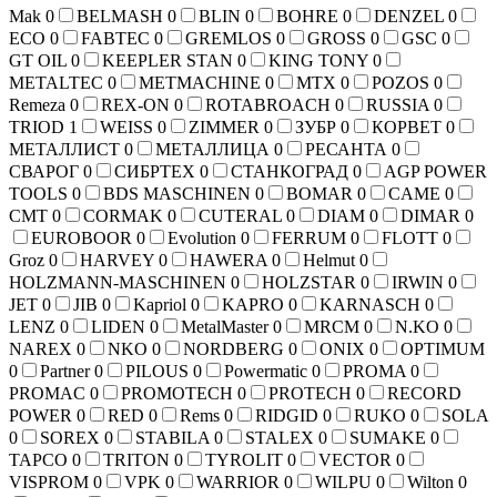
Mak
0
BELMASH
0
BLIN
0
BOHRE
0
DENZEL
0
ECO
0
FABTEC
0
GREMLOS
0
GROSS
0
GSC
0
GT OIL
0
KEEPLER STAN
0
KING TONY
0
METALTEC
0
METMACHINE
0
MTX
0
POZOS
0
Remeza
0
REX-ON
0
ROTABROACH
0
RUSSIA
0
TRIOD
1
WEISS
0
ZIMMER
0
ЗУБР
0
КОРВЕТ
0
МЕТАЛЛИСТ
0
МЕТАЛЛИЦА
0
РЕСАНТА
0
СВАРОГ
0
СИБРТЕХ
0
СТАНКОГРАД
0
AGP POWER
TOOLS
0
BDS MASCHINEN
0
BOMAR
0
CAME
0
CMT
0
CORMAK
0
CUTERAL
0
DIAM
0
DIMAR
0
EUROBOOR
0
Evolution
0
FERRUM
0
FLOTT
0
Groz
0
HARVEY
0
HAWERA
0
Helmut
0
HOLZMANN-MASCHINEN
0
HOLZSTAR
0
IRWIN
0
JET
0
JIB
0
Kapriol
0
KAPRO
0
KARNASCH
0
LENZ
0
LIDEN
0
MetalMaster
0
MRCM
0
N.KO
0
NAREX
0
NKO
0
NORDBERG
0
ONIX
0
OPTIMUM
0
Partner
0
PILOUS
0
Powermatic
0
PROMA
0
PROMAC
0
PROMOTECH
0
PROTECH
0
RECORD
POWER
0
RED
0
Rems
0
RIDGID
0
RUKO
0
SOLA
0
SOREX
0
STABILA
0
STALEX
0
SUMAKE
0
TAPCO
0
TRITON
0
TYROLIT
0
VECTOR
0
VISPROM
0
VPK
0
WARRIOR
0
WILPU
0
Wilton
0