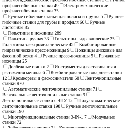
профилегибочные станки
49
Электромеханические
профилегибочные станки
35
Ручные гибочные станки для полосы и прутка
5
Ручные
гибочные станки для трубы и профиля
66
Ручные
листогибы
85
Гильотины и ножницы
289
Гильотина ручная
33
Гильотины гидравлические
25
Гильотины электромеханические
45
Комбинированные
гидравлические пресс-ножницы
9
Ножницы дисковые для
фасонной резки
4
Ручные пресс-ножницы
5
Рычажные
ножницы
25
Долбежные станки
2
Инструменты для стягивания и
растяжения металла
6
Комбинированные токарные станки
12
Кромкорезы и фаскосниматели
58
Ленточнопильные
станки
970
Автоматические ленточнопильные станки
71
Вертикальные ленточнопильные станки
9
Ленточнопильные станки с ЧПУ
12
Полуавтоматические
ленточнопильные станки
198
Ручные ленточнопильные
станки
190
Многофункциональные станки 3-IN-1
7
Модульные
станки
72
Зубонарезные станки
3
Конструкторы модульных