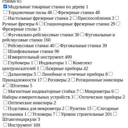
станки
65
Модульные токарные станки по дереву
1
Торцовочные пилы
46
Фрезерные станки
48
Настольные фрезерные станки
2
Приспособления
3
Ручные фрезеры
6
Стационарные фрезерные станки
29
Фрезерные столы
3
Фуговально-рейсмусовые станки
30
Фуговальные и
рейсмусовые станки
160
Рейсмусовые станки
40
Фуговальные станки
39
Шлифовальные станки
96
Измерительный инструмент
499
Глубомеры
1
Индикаторы
1
Комплект
центроискателей
1
Лазерные приборы
42
Дальномеры
5
Линейные и точечные приборы
8
Принадлежности
17
Ресиверы
2
Ротационные нивелиры
4
Штативы
5
Магнитные индикаторные стойки
7
Микрометры
6
Наборы измерительных устройств
3
Оптические приборы
2
Оптические нивелиры
2
Подставка для микрометра
2
Рулетки
15
Слесарные
угольники
1
Угломеры
7
Уровни строительные
201
Штангенциркули
3
Инструмент
169