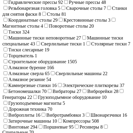
Гидравлические прессы
92
Ручные прессы
48
Резьбонарезная головка
5
Сварочные столы
7
Станки
для снятия фаски
8
Столы
81
Координатные столы
29
Крестовинные столы
3
Магнитные столы
4
Поворотные столы
20
Тиски
324
Машинные тиски неповоротные
27
Машинные тиски
специальные
43
Сверлильные тиски
1
Столярные тиски
7
Тиски слесарные
19
Торцеватель
1
Строительное оборудование
1505
Алмазное бурение
166
Алмазные сверла
65
Сверлильные машины
22
Алмазное резание
54
Камнерезные станки
16
Электрические плиткорезы
37
Бетономешалки
70
Вибраторы
27
Виброрейки
28
Генераторы
22
Грузоподъемное оборудование
10
Грузоподъемные магниты
5
Дорожная техника
70
Виброплиты
16
Вибротрамбовки
3
Швонарезчики
16
Затирочные машины
10
Компрессоры
508
Винтовые
294
Поршневые
95
Ресиверы
8
Спиральные
70