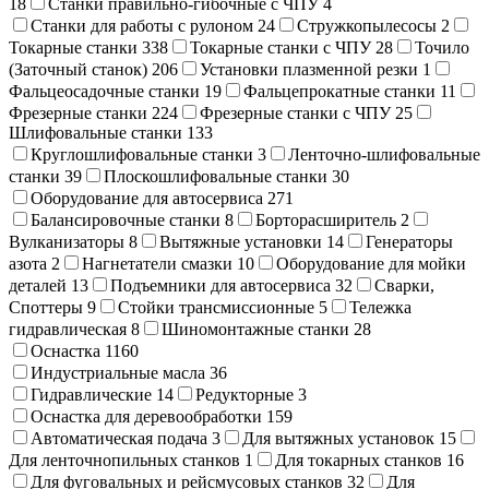
18
Станки правильно-гибочные с ЧПУ
4
Станки для работы с рулоном
24
Стружкопылесосы
2
Токарные станки
338
Токарные станки с ЧПУ
28
Точило
(Заточный станок)
206
Установки плазменной резки
1
Фальцеосадочные станки
19
Фальцепрокатные станки
11
Фрезерные станки
224
Фрезерные станки с ЧПУ
25
Шлифовальные станки
133
Круглошлифовальные станки
3
Ленточно-шлифовальные
станки
39
Плоскошлифовальные станки
30
Оборудование для автосервиса
271
Балансировочные станки
8
Борторасширитель
2
Вулканизаторы
8
Вытяжные установки
14
Генераторы
азота
2
Нагнетатели смазки
10
Оборудование для мойки
деталей
13
Подъемники для автосервиса
32
Сварки,
Cпоттеры
9
Стойки трансмиссионные
5
Тележка
гидравлическая
8
Шиномонтажные станки
28
Оснастка
1160
Индустриальные масла
36
Гидравлические
14
Редукторные
3
Оснастка для деревообработки
159
Автоматическая подача
3
Для вытяжных установок
15
Для ленточнопильных станков
1
Для токарных станков
16
Для фуговальных и рейсмусовых станков
32
Для