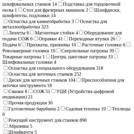
шлифовальных станков
14
Подставка для торцовочной
пилы
1
Стол для фрезерных машинок
2
Шлифдиски,
шлифленты, подложки
14
Оснастка для камнеобработки
3
Оснастка для
металлообработки
323
Люнеты
6
Магнитные стойки
4
Оборудование для
подачи СОЖ
6
Оправки
41
Переходные втулки
26
Подача
6
Прихваты, прижимы
10
Расточные головки
6
Револьверные головки
10
Сверлильные патроны
39
Токарные патроны
1
Центра, цанговые патроны
33
Шлифовальные головки
4
Оснастка для специального оборудования
318
Оснастка для заточных станков
252
Диски для заточных станков
104
Приспособления для
заточки инструмента
18
Смазки
8
СОЖ
51
УЦИ (Устройства цифровой
индикации)
21
Прочая продукция
30
Галтовочные барабаны
2
Садовая техника
10
Теплицы
6
Режущий инструмент для станков
890
Абразивы
5
Шлифкруги
5