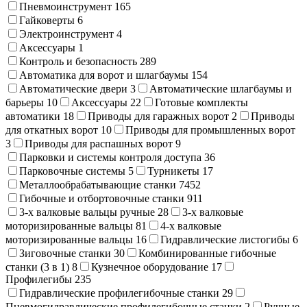
Пневмоинструмент
165
Гайковерты
6
Электроинструмент
4
Аксессуары
1
Контроль и безопасность
289
Автоматика для ворот и шлагбаумы
154
Автоматические двери
3
Автоматические шлагбаумы и
барьеры
10
Аксессуары
22
Готовые комплекты
автоматики
18
Приводы для гаражных ворот
2
Приводы
для откатных ворот
10
Приводы для промышленных ворот
3
Приводы для распашных ворот
9
Парковки и системы контроля доступа
36
Парковочные системы
5
Турникеты
17
Металлообрабатывающие станки
7452
Гибочные и отбортовочные станки
911
3-х валковые вальцы ручные
28
3-х валковые
моторизированные вальцы
81
4-х валковые
моторизированные вальцы
16
Гидравлические листогибы
6
Зиговочные станки
30
Комбинированные гибочные
станки (3 в 1)
8
Кузнечное оборудование
17
Профилегибы
235
Гидравлические профилегибочные станки
29
Пневмогидравлические профилегибочные станки
2
Ручные