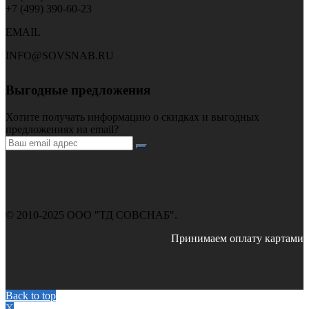
+7 (499) 390-60-23
EMAIL
INFO@SOVSNAB.RU
Выгодные предложения
Хотите получать информацию о скидках и выгодных
предложениях на email?
© 2010-2025 ООО "ТД СОВСНАБ".
Принимаем оплату картами
Back to top
X