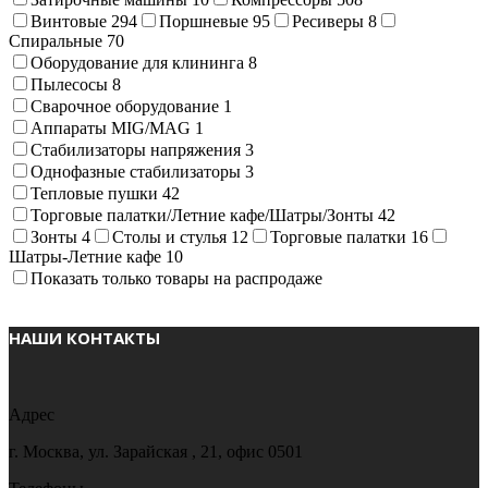
Винтовые
294
Поршневые
95
Ресиверы
8
Спиральные
70
Оборудование для клининга
8
Пылесосы
8
Сварочное оборудование
1
Аппараты MIG/MAG
1
Стабилизаторы напряжения
3
Однофазные стабилизаторы
3
Тепловые пушки
42
Торговые палатки/Летние кафе/Шатры/Зонты
42
Зонты
4
Столы и стулья
12
Торговые палатки
16
Шатры-Летние кафе
10
Показать только товары на распродаже
НАШИ КОНТАКТЫ
Адрес
г. Москва, ул. Зарайская , 21, офис 0501