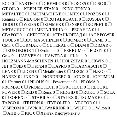
ECO
0
FABTEC
0
GREMLOS
0
GROSS
0
GSC
0
GT OIL
0
KEEPLER STAN
0
KING TONY
0
METALTEC
0
METMACHINE
0
MTX
0
POZOS
0
Remeza
0
REX-ON
0
ROTABROACH
0
RUSSIA
0
TRIOD
0
WEISS
0
ZIMMER
0
ЗУБР
0
КОРВЕТ
0
МЕТАЛЛИСТ
0
МЕТАЛЛИЦА
0
РЕСАНТА
0
СВАРОГ
0
СИБРТЕХ
0
СТАНКОГРАД
0
AGP POWER
TOOLS
0
BDS MASCHINEN
0
BOMAR
0
CAME
0
CMT
0
CORMAK
0
CUTERAL
0
DIAM
0
DIMAR
0
EUROBOOR
1
Evolution
0
FERRUM
0
FLOTT
0
Groz
0
HARVEY
0
HAWERA
0
Helmut
0
HOLZMANN-MASCHINEN
1
HOLZSTAR
0
IRWIN
0
JET
0
JIB
0
Kapriol
0
KAPRO
0
KARNASCH
0
LENZ
0
LIDEN
0
MetalMaster
0
MRCM
0
N.KO
0
NAREX
0
NKO
0
NORDBERG
0
ONIX
0
OPTIMUM
0
Partner
0
PILOUS
0
Powermatic
0
PROMA
0
PROMAC
0
PROMOTECH
0
PROTECH
0
RECORD
POWER
0
RED
0
Rems
0
RIDGID
0
RUKO
0
SOLA
0
SOREX
0
STABILA
0
STALEX
0
SUMAKE
0
TAPCO
0
TRITON
0
TYROLIT
0
VECTOR
0
VISPROM
0
VPK
0
WARRIOR
0
WILPU
0
Wilton
0
АПВ
0
РЗС
0
Хайтек Инструмент
0