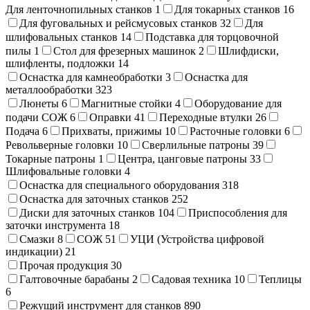
Для ленточнопильных станков
1
Для токарных станков
16
Для фуговальных и рейсмусовых станков
32
Для
шлифовальных станков
14
Подставка для торцовочной
пилы
1
Стол для фрезерных машинок
2
Шлифдиски,
шлифленты, подложки
14
Оснастка для камнеобработки
3
Оснастка для
металлообработки
323
Люнеты
6
Магнитные стойки
4
Оборудование для
подачи СОЖ
6
Оправки
41
Переходные втулки
26
Подача
6
Прихваты, прижимы
10
Расточные головки
6
Револьверные головки
10
Сверлильные патроны
39
Токарные патроны
1
Центра, цанговые патроны
33
Шлифовальные головки
4
Оснастка для специального оборудования
318
Оснастка для заточных станков
252
Диски для заточных станков
104
Приспособления для
заточки инструмента
18
Смазки
8
СОЖ
51
УЦИ (Устройства цифровой
индикации)
21
Прочая продукция
30
Галтовочные барабаны
2
Садовая техника
10
Теплицы
6
Режущий инструмент для станков
890