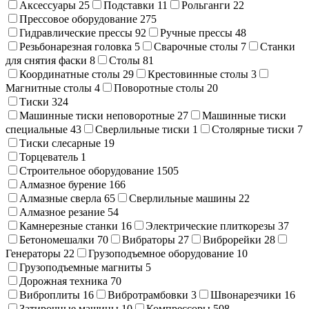
Аксессуары
25
Подставки
11
Рольганги
22
Прессовое оборудование
275
Гидравлические прессы
92
Ручные прессы
48
Резьбонарезная головка
5
Сварочные столы
7
Станки
для снятия фаски
8
Столы
81
Координатные столы
29
Крестовинные столы
3
Магнитные столы
4
Поворотные столы
20
Тиски
324
Машинные тиски неповоротные
27
Машинные тиски
специальные
43
Сверлильные тиски
1
Столярные тиски
7
Тиски слесарные
19
Торцеватель
1
Строительное оборудование
1505
Алмазное бурение
166
Алмазные сверла
65
Сверлильные машины
22
Алмазное резание
54
Камнерезные станки
16
Электрические плиткорезы
37
Бетономешалки
70
Вибраторы
27
Виброрейки
28
Генераторы
22
Грузоподъемное оборудование
10
Грузоподъемные магниты
5
Дорожная техника
70
Виброплиты
16
Вибротрамбовки
3
Швонарезчики
16
Затирочные машины
10
Компрессоры
508