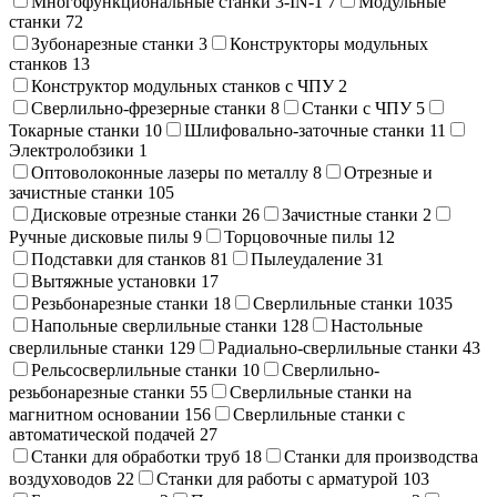
Многофункциональные станки 3-IN-1
7
Модульные
станки
72
Зубонарезные станки
3
Конструкторы модульных
станков
13
Конструктор модульных станков с ЧПУ
2
Сверлильно-фрезерные станки
8
Станки с ЧПУ
5
Токарные станки
10
Шлифовально-заточные станки
11
Электролобзики
1
Оптоволоконные лазеры по металлу
8
Отрезные и
зачистные станки
105
Дисковые отрезные станки
26
Зачистные станки
2
Ручные дисковые пилы
9
Торцовочные пилы
12
Подставки для станков
81
Пылеудаление
31
Вытяжные установки
17
Резьбонарезные станки
18
Сверлильные станки
1035
Напольные сверлильные станки
128
Настольные
сверлильные станки
129
Радиально-сверлильные станки
43
Рельсосверлильные станки
10
Сверлильно-
резьбонарезные станки
55
Сверлильные станки на
магнитном основании
156
Сверлильные станки с
автоматической подачей
27
Станки для обработки труб
18
Станки для производства
воздуховодов
22
Станки для работы с арматурой
103