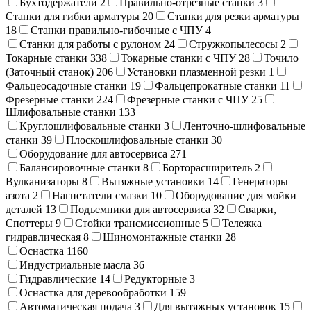
Бухтодержатели
2
Правильно-отрезные станки
3
Станки для гибки арматуры
20
Станки для резки арматуры
18
Станки правильно-гибочные с ЧПУ
4
Станки для работы с рулоном
24
Стружкопылесосы
2
Токарные станки
338
Токарные станки с ЧПУ
28
Точило
(Заточный станок)
206
Установки плазменной резки
1
Фальцеосадочные станки
19
Фальцепрокатные станки
11
Фрезерные станки
224
Фрезерные станки с ЧПУ
25
Шлифовальные станки
133
Круглошлифовальные станки
3
Ленточно-шлифовальные
станки
39
Плоскошлифовальные станки
30
Оборудование для автосервиса
271
Балансировочные станки
8
Борторасширитель
2
Вулканизаторы
8
Вытяжные установки
14
Генераторы
азота
2
Нагнетатели смазки
10
Оборудование для мойки
деталей
13
Подъемники для автосервиса
32
Сварки,
Cпоттеры
9
Стойки трансмиссионные
5
Тележка
гидравлическая
8
Шиномонтажные станки
28
Оснастка
1160
Индустриальные масла
36
Гидравлические
14
Редукторные
3
Оснастка для деревообработки
159
Автоматическая подача
3
Для вытяжных установок
15