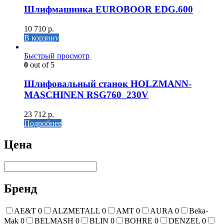
Шлифмашинка EUROBOOR EDG.600
10 710
р.
В корзину
Быстрый просмотр
0
out of 5
Шлифовальный станок HOLZMANN-
MASCHINEN RSG760_230V
23 712
р.
Подробнее
Цена
Бренд
AE&T
0
ALZMETALL
0
AMT
0
AURA
0
Beka-
Mak
0
BELMASH
0
BLIN
0
BOHRE
0
DENZEL
0