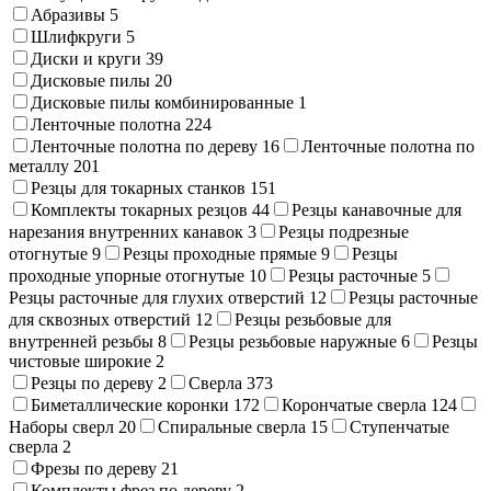
Абразивы
5
Шлифкруги
5
Диски и круги
39
Дисковые пилы
20
Дисковые пилы комбинированные
1
Ленточные полотна
224
Ленточные полотна по дереву
16
Ленточные полотна по
металлу
201
Резцы для токарных станков
151
Комплекты токарных резцов
44
Резцы канавочные для
нарезания внутренних канавок
3
Резцы подрезные
отогнутые
9
Резцы проходные прямые
9
Резцы
проходные упорные отогнутые
10
Резцы расточные
5
Резцы расточные для глухих отверстий
12
Резцы расточные
для сквозных отверстий
12
Резцы резьбовые для
внутренней резьбы
8
Резцы резьбовые наружные
6
Резцы
чистовые широкие
2
Резцы по дереву
2
Сверла
373
Биметаллические коронки
172
Корончатые сверла
124
Наборы сверл
20
Спиральные сверла
15
Ступенчатые
сверла
2
Фрезы по дереву
21
Комплекты фрез по дереву
2