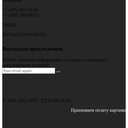
Телефоны
+7 (495) 943-19-50
+7 (499) 390-60-23
EMAIL
INFO@SOVSNAB.RU
Выгодные предложения
Хотите получать информацию о скидках и выгодных
предложениях на email?
© 2010-2025 ООО "ТД СОВСНАБ".
Принимаем оплату картами