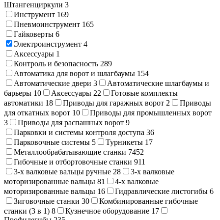
Штангенциркули
3
Инструмент
169
Пневмоинструмент
165
Гайковерты
6
Электроинструмент
4
Аксессуары
1
Контроль и безопасность
289
Автоматика для ворот и шлагбаумы
154
Автоматические двери
3
Автоматические шлагбаумы и
барьеры
10
Аксессуары
22
Готовые комплекты
автоматики
18
Приводы для гаражных ворот
2
Приводы
для откатных ворот
10
Приводы для промышленных ворот
3
Приводы для распашных ворот
9
Парковки и системы контроля доступа
36
Парковочные системы
5
Турникеты
17
Металлообрабатывающие станки
7452
Гибочные и отбортовочные станки
911
3-х валковые вальцы ручные
28
3-х валковые
моторизированные вальцы
81
4-х валковые
моторизированные вальцы
16
Гидравлические листогибы
6
Зиговочные станки
30
Комбинированные гибочные
станки (3 в 1)
8
Кузнечное оборудование
17
Профилегибы
235