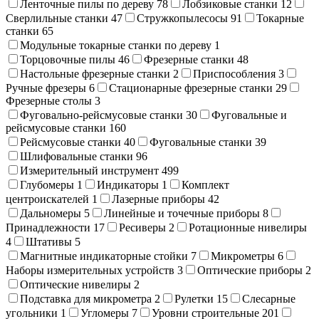
Ленточные пилы по дереву
78
Лобзиковые станки
12
Сверлильные станки
47
Стружкопылесосы
91
Токарные
станки
65
Модульные токарные станки по дереву
1
Торцовочные пилы
46
Фрезерные станки
48
Настольные фрезерные станки
2
Приспособления
3
Ручные фрезеры
6
Стационарные фрезерные станки
29
Фрезерные столы
3
Фуговально-рейсмусовые станки
30
Фуговальные и
рейсмусовые станки
160
Рейсмусовые станки
40
Фуговальные станки
39
Шлифовальные станки
96
Измерительный инструмент
499
Глубомеры
1
Индикаторы
1
Комплект
центроискателей
1
Лазерные приборы
42
Дальномеры
5
Линейные и точечные приборы
8
Принадлежности
17
Ресиверы
2
Ротационные нивелиры
4
Штативы
5
Магнитные индикаторные стойки
7
Микрометры
6
Наборы измерительных устройств
3
Оптические приборы
2
Оптические нивелиры
2
Подставка для микрометра
2
Рулетки
15
Слесарные
угольники
1
Угломеры
7
Уровни строительные
201