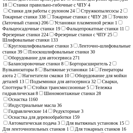
18
Станки правильно-гибочные с ЧПУ
4
Станки для работы с рулоном
24
Стружкопылесосы
2
Токарные станки
338
Токарные станки с ЧПУ
28
Точило
(Заточный станок)
206
Установки плазменной резки
1
Фальцеосадочные станки
19
Фальцепрокатные станки
11
Фрезерные станки
224
Фрезерные станки с ЧПУ
25
Шлифовальные станки
133
Круглошлифовальные станки
3
Ленточно-шлифовальные
станки
39
Плоскошлифовальные станки
30
Оборудование для автосервиса
271
Балансировочные станки
8
Борторасширитель
2
Вулканизаторы
8
Вытяжные установки
14
Генераторы
азота
2
Нагнетатели смазки
10
Оборудование для мойки
деталей
13
Подъемники для автосервиса
32
Сварки,
Cпоттеры
9
Стойки трансмиссионные
5
Тележка
гидравлическая
8
Шиномонтажные станки
28
Оснастка
1160
Индустриальные масла
36
Гидравлические
14
Редукторные
3
Оснастка для деревообработки
159
Автоматическая подача
3
Для вытяжных установок
15
Для ленточнопильных станков
1
Для токарных станков
16