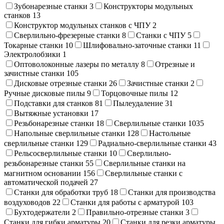
Зубонарезные станки
3
Конструкторы модульных
станков
13
Конструктор модульных станков с ЧПУ
2
Сверлильно-фрезерные станки
8
Станки с ЧПУ
5
Токарные станки
10
Шлифовально-заточные станки
11
Электролобзики
1
Оптоволоконные лазеры по металлу
8
Отрезные и
зачистные станки
105
Дисковые отрезные станки
26
Зачистные станки
2
Ручные дисковые пилы
9
Торцовочные пилы
12
Подставки для станков
81
Пылеудаление
31
Вытяжные установки
17
Резьбонарезные станки
18
Сверлильные станки
1035
Напольные сверлильные станки
128
Настольные
сверлильные станки
129
Радиально-сверлильные станки
43
Рельсосверлильные станки
10
Сверлильно-
резьбонарезные станки
55
Сверлильные станки на
магнитном основании
156
Сверлильные станки с
автоматической подачей
27
Станки для обработки труб
18
Станки для производства
воздуховодов
22
Станки для работы с арматурой
103
Бухтодержатели
2
Правильно-отрезные станки
3
Станки для гибки арматуры
20
Станки для резки арматуры