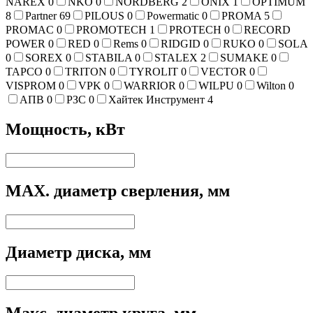
NAREX
0
NKO
0
NORDBERG
2
ONIX
1
OPTIMUM
8
Partner
69
PILOUS
0
Powermatic
0
PROMA
5
PROMAC
0
PROMOTECH
1
PROTECH
0
RECORD
POWER
0
RED
0
Rems
0
RIDGID
0
RUKO
0
SOLA
0
SOREX
0
STABILA
0
STALEX
2
SUMAKE
0
TAPCO
0
TRITON
0
TYROLIT
0
VECTOR
0
VISPROM
0
VPK
0
WARRIOR
0
WILPU
0
Wilton
0
АПВ
0
РЗС
0
Хайтек Инструмент
4
Мощность, кВт
MAX. диаметр сверления, мм
Диаметр диска, мм