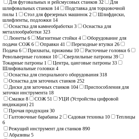
Для фуговальных и рейсмусовых станков
32
Для
шлифовальных станков
14
Подставка для торцовочной
пилы
1
Стол для фрезерных машинок
2
Шлифдиски,
шлифленты, подложки
14
Оснастка для камнеобработки
3
Оснастка для
металлообработки
323
Люнеты
6
Магнитные стойки
4
Оборудование для
подачи СОЖ
6
Оправки
41
Переходные втулки
26
Подача
6
Прихваты, прижимы
10
Расточные головки
6
Револьверные головки
10
Сверлильные патроны
39
Токарные патроны
1
Центра, цанговые патроны
33
Шлифовальные головки
4
Оснастка для специального оборудования
318
Оснастка для заточных станков
252
Диски для заточных станков
104
Приспособления для
заточки инструмента
18
Смазки
8
СОЖ
51
УЦИ (Устройства цифровой
индикации)
21
Прочая продукция
30
Галтовочные барабаны
2
Садовая техника
10
Теплицы
6
Режущий инструмент для станков
890
Абразивы
5