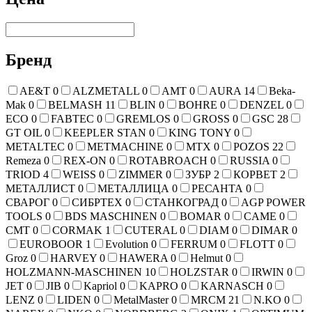
Бренд
AE&T
0
ALZMETALL
0
AMT
0
AURA
14
Beka-
Mak
0
BELMASH
11
BLIN
0
BOHRE
0
DENZEL
0
ECO
0
FABTEC
0
GREMLOS
0
GROSS
0
GSC
28
GT OIL
0
KEEPLER STAN
0
KING TONY
0
METALTEC
0
METMACHINE
0
MTX
0
POZOS
22
Remeza
0
REX-ON
0
ROTABROACH
0
RUSSIA
0
TRIOD
4
WEISS
0
ZIMMER
0
ЗУБР
2
КОРВЕТ
2
МЕТАЛЛИСТ
0
МЕТАЛЛИЦА
0
РЕСАНТА
0
СВАРОГ
0
СИБРТЕХ
0
СТАНКОГРАД
0
AGP POWER
TOOLS
0
BDS MASCHINEN
0
BOMAR
0
CAME
0
CMT
0
CORMAK
1
CUTERAL
0
DIAM
0
DIMAR
0
EUROBOOR
1
Evolution
0
FERRUM
0
FLOTT
0
Groz
0
HARVEY
0
HAWERA
0
Helmut
0
HOLZMANN-MASCHINEN
10
HOLZSTAR
0
IRWIN
0
JET
0
JIB
0
Kapriol
0
KAPRO
0
KARNASCH
0
LENZ
0
LIDEN
0
MetalMaster
0
MRCM
21
N.KO
0