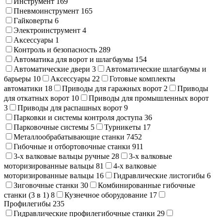
Инструмент
169
Пневмоинструмент
165
Гайковерты
6
Электроинструмент
4
Аксессуары
1
Контроль и безопасность
289
Автоматика для ворот и шлагбаумы
154
Автоматические двери
3
Автоматические шлагбаумы и
барьеры
10
Аксессуары
22
Готовые комплекты
автоматики
18
Приводы для гаражных ворот
2
Приводы
для откатных ворот
10
Приводы для промышленных ворот
3
Приводы для распашных ворот
9
Парковки и системы контроля доступа
36
Парковочные системы
5
Турникеты
17
Металлообрабатывающие станки
7452
Гибочные и отбортовочные станки
911
3-х валковые вальцы ручные
28
3-х валковые
моторизированные вальцы
81
4-х валковые
моторизированные вальцы
16
Гидравлические листогибы
6
Зиговочные станки
30
Комбинированные гибочные
станки (3 в 1)
8
Кузнечное оборудование
17
Профилегибы
235
Гидравлические профилегибочные станки
29