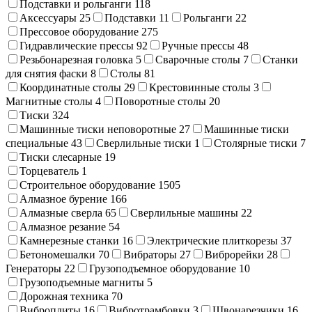
Подставки и рольганги
118
Аксессуары
25
Подставки
11
Рольганги
22
Прессовое оборудование
275
Гидравлические прессы
92
Ручные прессы
48
Резьбонарезная головка
5
Сварочные столы
7
Станки
для снятия фаски
8
Столы
81
Координатные столы
29
Крестовинные столы
3
Магнитные столы
4
Поворотные столы
20
Тиски
324
Машинные тиски неповоротные
27
Машинные тиски
специальные
43
Сверлильные тиски
1
Столярные тиски
7
Тиски слесарные
19
Торцеватель
1
Строительное оборудование
1505
Алмазное бурение
166
Алмазные сверла
65
Сверлильные машины
22
Алмазное резание
54
Камнерезные станки
16
Электрические плиткорезы
37
Бетономешалки
70
Вибраторы
27
Виброрейки
28
Генераторы
22
Грузоподъемное оборудование
10
Грузоподъемные магниты
5
Дорожная техника
70
Виброплиты
16
Вибротрамбовки
3
Швонарезчики
16