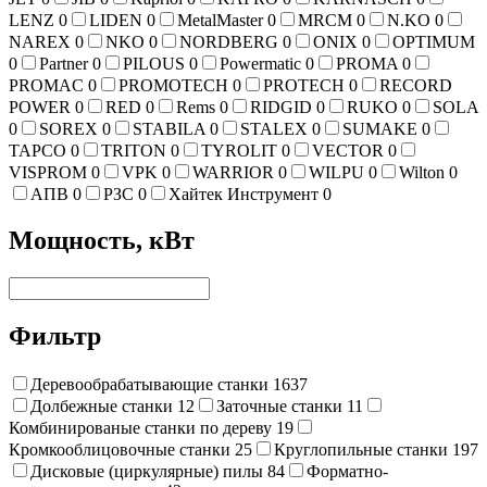
LENZ
0
LIDEN
0
MetalMaster
0
MRCM
0
N.KO
0
NAREX
0
NKO
0
NORDBERG
0
ONIX
0
OPTIMUM
0
Partner
0
PILOUS
0
Powermatic
0
PROMA
0
PROMAC
0
PROMOTECH
0
PROTECH
0
RECORD
POWER
0
RED
0
Rems
0
RIDGID
0
RUKO
0
SOLA
0
SOREX
0
STABILA
0
STALEX
0
SUMAKE
0
TAPCO
0
TRITON
0
TYROLIT
0
VECTOR
0
VISPROM
0
VPK
0
WARRIOR
0
WILPU
0
Wilton
0
АПВ
0
РЗС
0
Хайтек Инструмент
0
Мощность, кВт
Фильтр
Деревообрабатывающие станки
1637
Долбежные станки
12
Заточные станки
11
Комбинированые станки по дереву
19
Кромкооблицовочные станки
25
Круглопильные станки
197
Дисковые (циркулярные) пилы
84
Форматно-