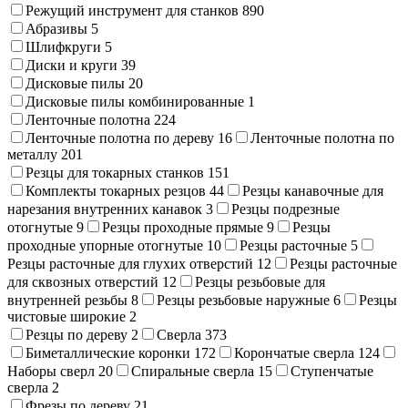
Режущий инструмент для станков
890
Абразивы
5
Шлифкруги
5
Диски и круги
39
Дисковые пилы
20
Дисковые пилы комбинированные
1
Ленточные полотна
224
Ленточные полотна по дереву
16
Ленточные полотна по
металлу
201
Резцы для токарных станков
151
Комплекты токарных резцов
44
Резцы канавочные для
нарезания внутренних канавок
3
Резцы подрезные
отогнутые
9
Резцы проходные прямые
9
Резцы
проходные упорные отогнутые
10
Резцы расточные
5
Резцы расточные для глухих отверстий
12
Резцы расточные
для сквозных отверстий
12
Резцы резьбовые для
внутренней резьбы
8
Резцы резьбовые наружные
6
Резцы
чистовые широкие
2
Резцы по дереву
2
Сверла
373
Биметаллические коронки
172
Корончатые сверла
124
Наборы сверл
20
Спиральные сверла
15
Ступенчатые
сверла
2
Фрезы по дереву
21