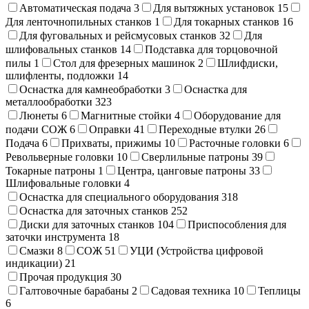
Автоматическая подача
3
Для вытяжных установок
15
Для ленточнопильных станков
1
Для токарных станков
16
Для фуговальных и рейсмусовых станков
32
Для
шлифовальных станков
14
Подставка для торцовочной
пилы
1
Стол для фрезерных машинок
2
Шлифдиски,
шлифленты, подложки
14
Оснастка для камнеобработки
3
Оснастка для
металлообработки
323
Люнеты
6
Магнитные стойки
4
Оборудование для
подачи СОЖ
6
Оправки
41
Переходные втулки
26
Подача
6
Прихваты, прижимы
10
Расточные головки
6
Револьверные головки
10
Сверлильные патроны
39
Токарные патроны
1
Центра, цанговые патроны
33
Шлифовальные головки
4
Оснастка для специального оборудования
318
Оснастка для заточных станков
252
Диски для заточных станков
104
Приспособления для
заточки инструмента
18
Смазки
8
СОЖ
51
УЦИ (Устройства цифровой
индикации)
21
Прочая продукция
30
Галтовочные барабаны
2
Садовая техника
10
Теплицы
6