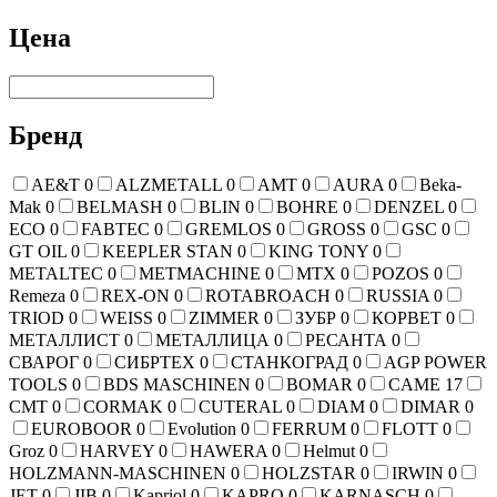
Цена
Бренд
AE&T
0
ALZMETALL
0
AMT
0
AURA
0
Beka-
Mak
0
BELMASH
0
BLIN
0
BOHRE
0
DENZEL
0
ECO
0
FABTEC
0
GREMLOS
0
GROSS
0
GSC
0
GT OIL
0
KEEPLER STAN
0
KING TONY
0
METALTEC
0
METMACHINE
0
MTX
0
POZOS
0
Remeza
0
REX-ON
0
ROTABROACH
0
RUSSIA
0
TRIOD
0
WEISS
0
ZIMMER
0
ЗУБР
0
КОРВЕТ
0
МЕТАЛЛИСТ
0
МЕТАЛЛИЦА
0
РЕСАНТА
0
СВАРОГ
0
СИБРТЕХ
0
СТАНКОГРАД
0
AGP POWER
TOOLS
0
BDS MASCHINEN
0
BOMAR
0
CAME
17
CMT
0
CORMAK
0
CUTERAL
0
DIAM
0
DIMAR
0
EUROBOOR
0
Evolution
0
FERRUM
0
FLOTT
0
Groz
0
HARVEY
0
HAWERA
0
Helmut
0
HOLZMANN-MASCHINEN
0
HOLZSTAR
0
IRWIN
0
JET
0
JIB
0
Kapriol
0
KAPRO
0
KARNASCH
0