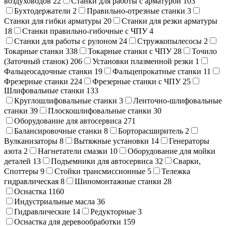
воздуховодов
22
Станки для работы с арматурой
103
Бухтодержатели
2
Правильно-отрезные станки
3
Станки для гибки арматуры
20
Станки для резки арматуры
18
Станки правильно-гибочные с ЧПУ
4
Станки для работы с рулоном
24
Стружкопылесосы
2
Токарные станки
338
Токарные станки с ЧПУ
28
Точило
(Заточный станок)
206
Установки плазменной резки
1
Фальцеосадочные станки
19
Фальцепрокатные станки
11
Фрезерные станки
224
Фрезерные станки с ЧПУ
25
Шлифовальные станки
133
Круглошлифовальные станки
3
Ленточно-шлифовальные
станки
39
Плоскошлифовальные станки
30
Оборудование для автосервиса
271
Балансировочные станки
8
Борторасширитель
2
Вулканизаторы
8
Вытяжные установки
14
Генераторы
азота
2
Нагнетатели смазки
10
Оборудование для мойки
деталей
13
Подъемники для автосервиса
32
Сварки,
Cпоттеры
9
Стойки трансмиссионные
5
Тележка
гидравлическая
8
Шиномонтажные станки
28
Оснастка
1160
Индустриальные масла
36
Гидравлические
14
Редукторные
3
Оснастка для деревообработки
159