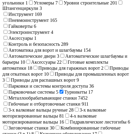
угольники
1
Угломеры
7
Уровни строительные
201
Штангенциркули
3
Инструмент
169
Пневмоинструмент
165
Гайковерты
6
Электроинструмент
4
Аксессуары
1
Контроль и безопасность
289
Автоматика для ворот и шлагбаумы
154
Автоматические двери
3
Автоматические шлагбаумы и
барьеры
10
Аксессуары
22
Готовые комплекты
автоматики
18
Приводы для гаражных ворот
2
Приводы
для откатных ворот
10
Приводы для промышленных ворот
3
Приводы для распашных ворот
9
Парковки и системы контроля доступа
36
Парковочные системы
5
Турникеты
17
Металлообрабатывающие станки
7452
Гибочные и отбортовочные станки
911
3-х валковые вальцы ручные
28
3-х валковые
моторизированные вальцы
81
4-х валковые
моторизированные вальцы
16
Гидравлические листогибы
6
Зиговочные станки
30
Комбинированные гибочные
станки (3 в 1)
8
Кузнечное оборудование
17