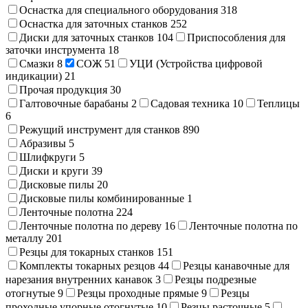
Оснастка для специального оборудования
318
Оснастка для заточных станков
252
Диски для заточных станков
104
Приспособления для
заточки инструмента
18
Смазки
8
СОЖ
51
УЦИ (Устройства цифровой
индикации)
21
Прочая продукция
30
Галтовочные барабаны
2
Садовая техника
10
Теплицы
6
Режущий инструмент для станков
890
Абразивы
5
Шлифкруги
5
Диски и круги
39
Дисковые пилы
20
Дисковые пилы комбинированные
1
Ленточные полотна
224
Ленточные полотна по дереву
16
Ленточные полотна по
металлу
201
Резцы для токарных станков
151
Комплекты токарных резцов
44
Резцы канавочные для
нарезания внутренних канавок
3
Резцы подрезные
отогнутые
9
Резцы проходные прямые
9
Резцы
проходные упорные отогнутые
10
Резцы расточные
5