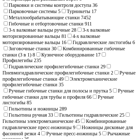
Парковки и системы контроля доступа
36
Парковочные системы
5
Турникеты
17
Металлообрабатывающие станки
7452
Гибочные и отбортовочные станки
911
3-х валковые вальцы ручные
28
3-х валковые
моторизированные вальцы
81
4-х валковые
моторизированные вальцы
16
Гидравлические листогибы
6
Зиговочные станки
30
Комбинированные гибочные
станки (3 в 1)
8
Кузнечное оборудование
17
Профилегибы
235
Гидравлические профилегибочные станки
29
Пневмогидравлические профилегибочные станки
2
Ручные
профилегибочные станки
49
Электромеханические
профилегибочные станки
35
Ручные гибочные станки для полосы и прутка
5
Ручные
гибочные станки для трубы и профиля
66
Ручные
листогибы
85
Гильотины и ножницы
289
Гильотина ручная
33
Гильотины гидравлические
25
Гильотины электромеханические
45
Комбинированные
гидравлические пресс-ножницы
9
Ножницы дисковые для
фасонной резки
4
Ручные пресс-ножницы
5
Рычажные