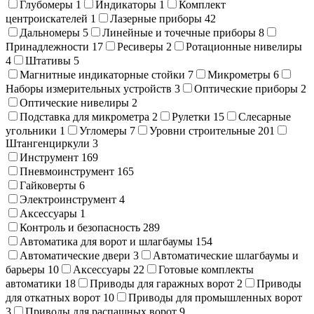
Глубомеры
1
Индикаторы
1
Комплект
центроискателей
1
Лазерные приборы
42
Дальномеры
5
Линейные и точечные приборы
8
Принадлежности
17
Ресиверы
2
Ротационные нивелиры
4
Штативы
5
Магнитные индикаторные стойки
7
Микрометры
6
Наборы измерительных устройств
3
Оптические приборы
2
Оптические нивелиры
2
Подставка для микрометра
2
Рулетки
15
Слесарные
угольники
1
Угломеры
7
Уровни строительные
201
Штангенциркули
3
Инструмент
169
Пневмоинструмент
165
Гайковерты
6
Электроинструмент
4
Аксессуары
1
Контроль и безопасность
289
Автоматика для ворот и шлагбаумы
154
Автоматические двери
3
Автоматические шлагбаумы и
барьеры
10
Аксессуары
22
Готовые комплекты
автоматики
18
Приводы для гаражных ворот
2
Приводы
для откатных ворот
10
Приводы для промышленных ворот
3
Приводы для распашных ворот
9