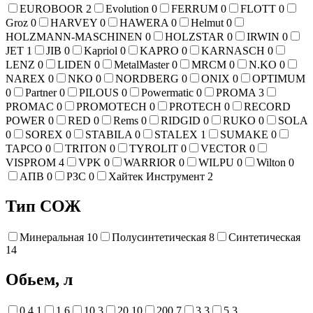
EUROBOOR
2
Evolution
0
FERRUM
0
FLOTT
0
Groz
0
HARVEY
0
HAWERA
0
Helmut
0
HOLZMANN-MASCHINEN
0
HOLZSTAR
0
IRWIN
0
JET
1
JIB
0
Kapriol
0
KAPRO
0
KARNASCH
0
LENZ
0
LIDEN
0
MetalMaster
0
MRCM
0
N.KO
0
NAREX
0
NKO
0
NORDBERG
0
ONIX
0
OPTIMUM
0
Partner
0
PILOUS
0
Powermatic
0
PROMA
3
PROMAC
0
PROMOTECH
0
PROTECH
0
RECORD
POWER
0
RED
0
Rems
0
RIDGID
0
RUKO
0
SOLA
0
SOREX
0
STABILA
0
STALEX
1
SUMAKE
0
TAPCO
0
TRITON
0
TYROLIT
0
VECTOR
0
VISPROM
4
VPK
0
WARRIOR
0
WILPU
0
Wilton
0
АПВ
0
РЗС
0
Хайтек Инструмент
2
Тип СОЖ
Минеральная
10
Полусинтетическая
8
Синтетическая
14
Обьем, л
0,4
1
1
6
10
3
20
10
200
7
3
3
5
3