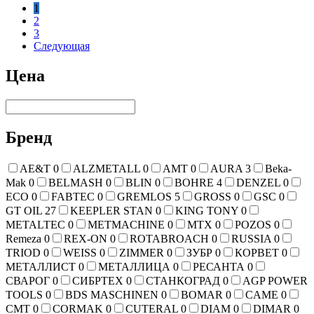
1
2
3
Следующая
Цена
Бренд
AE&T
0
ALZMETALL
0
AMT
0
AURA
3
Beka-
Mak
0
BELMASH
0
BLIN
0
BOHRE
4
DENZEL
0
ECO
0
FABTEC
0
GREMLOS
5
GROSS
0
GSC
0
GT OIL
27
KEEPLER STAN
0
KING TONY
0
METALTEC
0
METMACHINE
0
MTX
0
POZOS
0
Remeza
0
REX-ON
0
ROTABROACH
0
RUSSIA
0
TRIOD
0
WEISS
0
ZIMMER
0
ЗУБР
0
КОРВЕТ
0
МЕТАЛЛИСТ
0
МЕТАЛЛИЦА
0
РЕСАНТА
0
СВАРОГ
0
СИБРТЕХ
0
СТАНКОГРАД
0
AGP POWER
TOOLS
0
BDS MASCHINEN
0
BOMAR
0
CAME
0
CMT
0
CORMAK
0
CUTERAL
0
DIAM
0
DIMAR
0