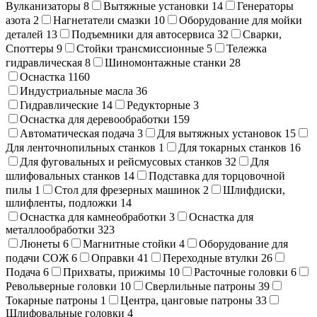
Вулканизаторы
8
Вытяжные установки
14
Генераторы
азота
2
Нагнетатели смазки
10
Оборудование для мойки
деталей
13
Подъемники для автосервиса
32
Сварки,
Cпоттеры
9
Стойки трансмиссионные
5
Тележка
гидравлическая
8
Шиномонтажные станки
28
Оснастка
1160
Индустриальные масла
36
Гидравлические
14
Редукторные
3
Оснастка для деревообработки
159
Автоматическая подача
3
Для вытяжных установок
15
Для ленточнопильных станков
1
Для токарных станков
16
Для фуговальных и рейсмусовых станков
32
Для
шлифовальных станков
14
Подставка для торцовочной
пилы
1
Стол для фрезерных машинок
2
Шлифдиски,
шлифленты, подложки
14
Оснастка для камнеобработки
3
Оснастка для
металлообработки
323
Люнеты
6
Магнитные стойки
4
Оборудование для
подачи СОЖ
6
Оправки
41
Переходные втулки
26
Подача
6
Прихваты, прижимы
10
Расточные головки
6
Револьверные головки
10
Сверлильные патроны
39
Токарные патроны
1
Центра, цанговые патроны
33
Шлифовальные головки
4