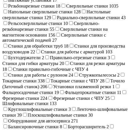
Вытяжные установки
17
Резьбонарезные станки
18
Сверлильные станки
1035
Напольные сверлильные станки
128
Настольные
сверлильные станки
129
Радиально-сверлильные станки
43
Рельсосверлильные станки
10
Сверлильно-
резьбонарезные станки
55
Сверлильные станки на
магнитном основании
156
Сверлильные станки с
автоматической подачей
27
Станки для обработки труб
18
Станки для производства
воздуховодов
22
Станки для работы с арматурой
103
Бухтодержатели
2
Правильно-отрезные станки
3
Станки для гибки арматуры
20
Станки для резки арматуры
18
Станки правильно-гибочные с ЧПУ
4
Станки для работы с рулоном
24
Стружкопылесосы
2
Токарные станки
338
Токарные станки с ЧПУ
28
Точило
(Заточный станок)
206
Установки плазменной резки
1
Фальцеосадочные станки
19
Фальцепрокатные станки
11
Фрезерные станки
224
Фрезерные станки с ЧПУ
25
Шлифовальные станки
133
Круглошлифовальные станки
3
Ленточно-шлифовальные
станки
39
Плоскошлифовальные станки
30
Оборудование для автосервиса
271
Балансировочные станки
8
Борторасширитель
2