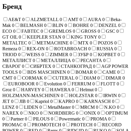
Бренд
AE&T
0
ALZMETALL
0
AMT
0
AURA
0
Beka-
Mak
0
BELMASH
0
BLIN
0
BOHRE
0
DENZEL
0
ECO
0
FABTEC
0
GREMLOS
0
GROSS
0
GSC
0
GT OIL
0
KEEPLER STAN
0
KING TONY
0
METALTEC
0
METMACHINE
0
MTX
0
POZOS
0
Remeza
0
REX-ON
0
ROTABROACH
0
RUSSIA
0
TRIOD
0
WEISS
0
ZIMMER
0
ЗУБР
0
КОРВЕТ
0
МЕТАЛЛИСТ
0
МЕТАЛЛИЦА
0
РЕСАНТА
0
СВАРОГ
0
СИБРТЕХ
0
СТАНКОГРАД
0
AGP POWER
TOOLS
0
BDS MASCHINEN
0
BOMAR
0
CAME
0
CMT
0
CORMAK
0
CUTERAL
0
DIAM
0
DIMAR
0
EUROBOOR
0
Evolution
0
FERRUM
0
FLOTT
0
Groz
0
HARVEY
0
HAWERA
0
Helmut
0
HOLZMANN-MASCHINEN
0
HOLZSTAR
0
IRWIN
0
JET
0
JIB
0
Kapriol
0
KAPRO
0
KARNASCH
0
LENZ
0
LIDEN
0
MetalMaster
0
MRCM
0
N.KO
0
NAREX
0
NKO
0
NORDBERG
0
ONIX
0
OPTIMUM
0
Partner
0
PILOUS
0
Powermatic
0
PROMA
0
PROMAC
0
PROMOTECH
0
PROTECH
0
RECORD
POWER
0
RED
0
Rems
0
RIDGID
0
RUKO
0
SOLA