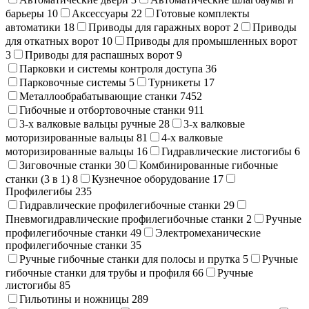
барьеры
10
Аксессуары
22
Готовые комплекты
автоматики
18
Приводы для гаражных ворот
2
Приводы
для откатных ворот
10
Приводы для промышленных ворот
3
Приводы для распашных ворот
9
Парковки и системы контроля доступа
36
Парковочные системы
5
Турникеты
17
Металлообрабатывающие станки
7452
Гибочные и отбортовочные станки
911
3-х валковые вальцы ручные
28
3-х валковые
моторизированные вальцы
81
4-х валковые
моторизированные вальцы
16
Гидравлические листогибы
6
Зиговочные станки
30
Комбинированные гибочные
станки (3 в 1)
8
Кузнечное оборудование
17
Профилегибы
235
Гидравлические профилегибочные станки
29
Пневмогидравлические профилегибочные станки
2
Ручные
профилегибочные станки
49
Электромеханические
профилегибочные станки
35
Ручные гибочные станки для полосы и прутка
5
Ручные
гибочные станки для трубы и профиля
66
Ручные
листогибы
85
Гильотины и ножницы
289