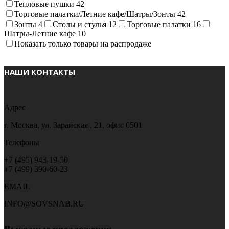
Тепловые пушки
42
Торговые палатки/Летние кафе/Шатры/Зонты
42
Зонты
4
Столы и стулья
12
Торговые палатки
16
Шатры-Летние кафе
10
Показать только товары на распродаже
НАШИ КОНТАКТЫ
Адрес
г. Москва, ул. Зарайская , 21, офис 0501
Телефоны
+7 (495) 943-19-50
+7 (499) 390-60-23
EMAIL
INFO@SOVSNAB.RU