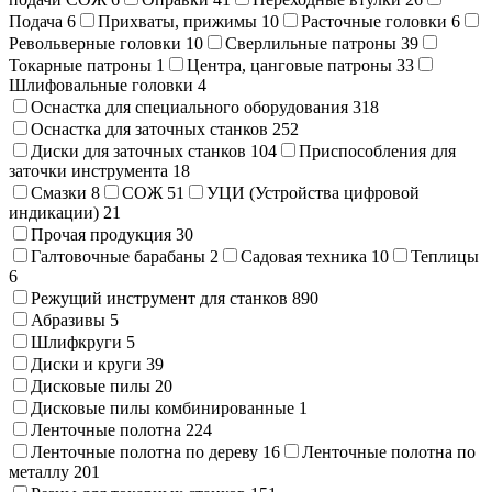
Подача
6
Прихваты, прижимы
10
Расточные головки
6
Револьверные головки
10
Сверлильные патроны
39
Токарные патроны
1
Центра, цанговые патроны
33
Шлифовальные головки
4
Оснастка для специального оборудования
318
Оснастка для заточных станков
252
Диски для заточных станков
104
Приспособления для
заточки инструмента
18
Смазки
8
СОЖ
51
УЦИ (Устройства цифровой
индикации)
21
Прочая продукция
30
Галтовочные барабаны
2
Садовая техника
10
Теплицы
6
Режущий инструмент для станков
890
Абразивы
5
Шлифкруги
5
Диски и круги
39
Дисковые пилы
20
Дисковые пилы комбинированные
1
Ленточные полотна
224
Ленточные полотна по дереву
16
Ленточные полотна по
металлу
201