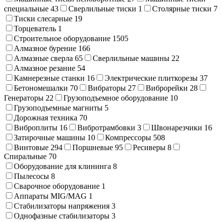
специальные
43
Сверлильные тиски
1
Столярные тиски
7
Тиски слесарные
19
Торцеватель
1
Строительное оборудование
1505
Алмазное бурение
166
Алмазные сверла
65
Сверлильные машины
22
Алмазное резание
54
Камнерезные станки
16
Электрические плиткорезы
37
Бетономешалки
70
Вибраторы
27
Виброрейки
28
Генераторы
22
Грузоподъемное оборудование
10
Грузоподъемные магниты
5
Дорожная техника
70
Виброплиты
16
Вибротрамбовки
3
Швонарезчики
16
Затирочные машины
10
Компрессоры
508
Винтовые
294
Поршневые
95
Ресиверы
8
Спиральные
70
Оборудование для клининга
8
Пылесосы
8
Сварочное оборудование
1
Аппараты MIG/MAG
1
Стабилизаторы напряжения
3
Однофазные стабилизаторы
3