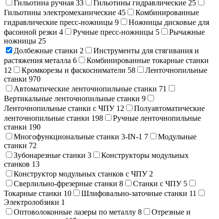
Гильотина ручная
33
Гильотины гидравлические
25
Гильотины электромеханические
45
Комбинированные
гидравлические пресс-ножницы
9
Ножницы дисковые для
фасонной резки
4
Ручные пресс-ножницы
5
Рычажные
ножницы
25
Долбежные станки
2
Инструменты для стягивания и
растяжения металла
6
Комбинированные токарные станки
12
Кромкорезы и фаскосниматели
58
Ленточнопильные
станки
970
Автоматические ленточнопильные станки
71
Вертикальные ленточнопильные станки
9
Ленточнопильные станки с ЧПУ
12
Полуавтоматические
ленточнопильные станки
198
Ручные ленточнопильные
станки
190
Многофункциональные станки 3-IN-1
7
Модульные
станки
72
Зубонарезные станки
3
Конструкторы модульных
станков
13
Конструктор модульных станков с ЧПУ
2
Сверлильно-фрезерные станки
8
Станки с ЧПУ
5
Токарные станки
10
Шлифовально-заточные станки
11
Электролобзики
1
Оптоволоконные лазеры по металлу
8
Отрезные и