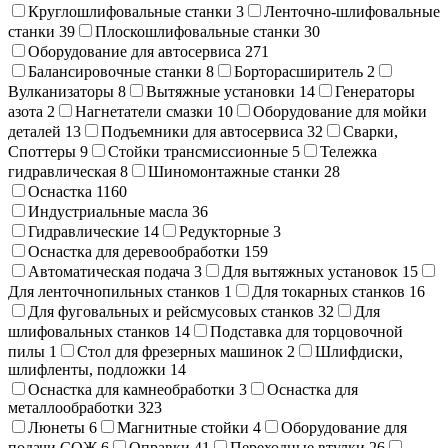
Круглошлифовальные станки
3
Ленточно-шлифовальные
станки
39
Плоскошлифовальные станки
30
Оборудование для автосервиса
271
Балансировочные станки
8
Борторасширитель
2
Вулканизаторы
8
Вытяжные установки
14
Генераторы
азота
2
Нагнетатели смазки
10
Оборудование для мойки
деталей
13
Подъемники для автосервиса
32
Сварки,
Cпоттеры
9
Стойки трансмиссионные
5
Тележка
гидравлическая
8
Шиномонтажные станки
28
Оснастка
1160
Индустриальные масла
36
Гидравлические
14
Редукторные
3
Оснастка для деревообработки
159
Автоматическая подача
3
Для вытяжных установок
15
Для ленточнопильных станков
1
Для токарных станков
16
Для фуговальных и рейсмусовых станков
32
Для
шлифовальных станков
14
Подставка для торцовочной
пилы
1
Стол для фрезерных машинок
2
Шлифдиски,
шлифленты, подложки
14
Оснастка для камнеобработки
3
Оснастка для
металлообработки
323
Люнеты
6
Магнитные стойки
4
Оборудование для
подачи СОЖ
6
Оправки
41
Переходные втулки
26