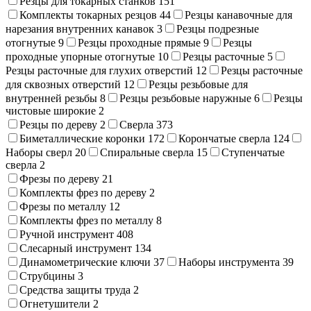
Резцы для токарных станков
151
Комплекты токарных резцов
44
Резцы канавочные для
нарезания внутренних канавок
3
Резцы подрезные
отогнутые
9
Резцы проходные прямые
9
Резцы
проходные упорные отогнутые
10
Резцы расточные
5
Резцы расточные для глухих отверстий
12
Резцы расточные
для сквозных отверстий
12
Резцы резьбовые для
внутренней резьбы
8
Резцы резьбовые наружные
6
Резцы
чистовые широкие
2
Резцы по дереву
2
Сверла
373
Биметаллические коронки
172
Корончатые сверла
124
Наборы сверл
20
Спиральные сверла
15
Ступенчатые
сверла
2
Фрезы по дереву
21
Комплекты фрез по дереву
2
Фрезы по металлу
12
Комплекты фрез по металлу
8
Ручной инструмент
408
Слесарный инструмент
134
Динамометрические ключи
37
Наборы инструмента
39
Струбцины
3
Средства защиты труда
2
Огнетушители
2