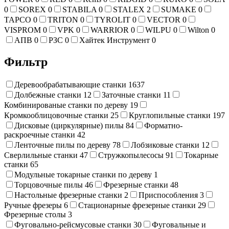
0
SOREX
0
STABILA
0
STALEX
2
SUMAKE
0
TAPCO
0
TRITON
0
TYROLIT
0
VECTOR
0
VISPROM
0
VPK
0
WARRIOR
0
WILPU
0
Wilton
0
АПВ
0
РЗС
0
Хайтек Инструмент
0
Фильтр
Деревообрабатывающие станки
1637
Долбежные станки
12
Заточные станки
11
Комбинированые станки по дереву
19
Кромкооблицовочные станки
25
Круглопильные станки
197
Дисковые (циркулярные) пилы
84
Форматно-
раскроечные станки
42
Ленточные пилы по дереву
78
Лобзиковые станки
12
Сверлильные станки
47
Стружкопылесосы
91
Токарные
станки
65
Модульные токарные станки по дереву
1
Торцовочные пилы
46
Фрезерные станки
48
Настольные фрезерные станки
2
Приспособления
3
Ручные фрезеры
6
Стационарные фрезерные станки
29
Фрезерные столы
3
Фуговально-рейсмусовые станки
30
Фуговальные и