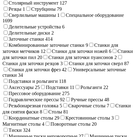
Столярный инструмент
127
Резцы
1
Струбцины
79
Сверлильные машины
1
Специальное оборудование
1699
Делительные устройства
6
Делительные диски
2
Заточные станки
414
Комбинированные заточные станки
9
Станки для
заточки метчиков
12
Станки для заточки ножей
6
Станки
для заточки пил
20
Станки для заточки пуансонов
2
Станки для заточки резцов
3
Станки для заточки сверл
87
Станки для заточки фрез
42
Универсальные заточные
станки
34
Подставки и рольганги
118
Аксессуары
25
Подставки
11
Рольганги
22
Прессовое оборудование
275
Гидравлические прессы
92
Ручные прессы
48
Резьбонарезная головка
5
Сварочные столы
7
Станки
для снятия фаски
8
Столы
81
Координатные столы
29
Крестовинные столы
3
Магнитные столы
4
Поворотные столы
20
Тиски
324
Машинные тиски неповоротные
27
Машинные тиски