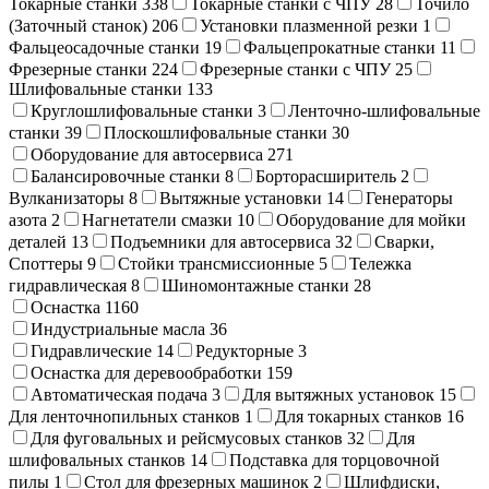
Токарные станки
338
Токарные станки с ЧПУ
28
Точило
(Заточный станок)
206
Установки плазменной резки
1
Фальцеосадочные станки
19
Фальцепрокатные станки
11
Фрезерные станки
224
Фрезерные станки с ЧПУ
25
Шлифовальные станки
133
Круглошлифовальные станки
3
Ленточно-шлифовальные
станки
39
Плоскошлифовальные станки
30
Оборудование для автосервиса
271
Балансировочные станки
8
Борторасширитель
2
Вулканизаторы
8
Вытяжные установки
14
Генераторы
азота
2
Нагнетатели смазки
10
Оборудование для мойки
деталей
13
Подъемники для автосервиса
32
Сварки,
Cпоттеры
9
Стойки трансмиссионные
5
Тележка
гидравлическая
8
Шиномонтажные станки
28
Оснастка
1160
Индустриальные масла
36
Гидравлические
14
Редукторные
3
Оснастка для деревообработки
159
Автоматическая подача
3
Для вытяжных установок
15
Для ленточнопильных станков
1
Для токарных станков
16
Для фуговальных и рейсмусовых станков
32
Для
шлифовальных станков
14
Подставка для торцовочной
пилы
1
Стол для фрезерных машинок
2
Шлифдиски,