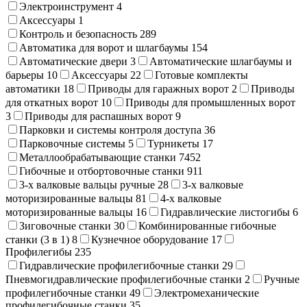
Электроинструмент
4
Аксессуары
1
Контроль и безопасность
289
Автоматика для ворот и шлагбаумы
154
Автоматические двери
3
Автоматические шлагбаумы и
барьеры
10
Аксессуары
22
Готовые комплекты
автоматики
18
Приводы для гаражных ворот
2
Приводы
для откатных ворот
10
Приводы для промышленных ворот
3
Приводы для распашных ворот
9
Парковки и системы контроля доступа
36
Парковочные системы
5
Турникеты
17
Металлообрабатывающие станки
7452
Гибочные и отбортовочные станки
911
3-х валковые вальцы ручные
28
3-х валковые
моторизированные вальцы
81
4-х валковые
моторизированные вальцы
16
Гидравлические листогибы
6
Зиговочные станки
30
Комбинированные гибочные
станки (3 в 1)
8
Кузнечное оборудование
17
Профилегибы
235
Гидравлические профилегибочные станки
29
Пневмогидравлические профилегибочные станки
2
Ручные
профилегибочные станки
49
Электромеханические
профилегибочные станки
35