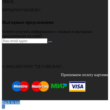
EMAIL
INFO@SOVSNAB.RU
Выгодные предложения
Хотите получать информацию о скидках и выгодных
предложениях на email?
© 2010-2025 ООО "ТД СОВСНАБ".
Принимаем оплату картами
Back to top
X