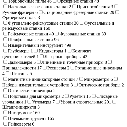
Торцовочные пилы
46
Фрезерные станки
48
Настольные фрезерные станки
2
Приспособления
3
Ручные фрезеры
6
Стационарные фрезерные станки
29
Фрезерные столы
3
Фуговально-рейсмусовые станки
30
Фуговальные и
рейсмусовые станки
160
Рейсмусовые станки
40
Фуговальные станки
39
Шлифовальные станки
96
Измерительный инструмент
499
Глубомеры
1
Индикаторы
1
Комплект
центроискателей
1
Лазерные приборы
42
Дальномеры
5
Линейные и точечные приборы
8
Принадлежности
17
Ресиверы
2
Ротационные нивелиры
4
Штативы
5
Магнитные индикаторные стойки
7
Микрометры
6
Наборы измерительных устройств
3
Оптические приборы
2
Оптические нивелиры
2
Подставка для микрометра
2
Рулетки
15
Слесарные
угольники
1
Угломеры
7
Уровни строительные
201
Штангенциркули
3
Инструмент
169
Пневмоинструмент
165
Гайковерты
6