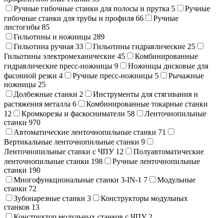
Ручные гибочные станки для полосы и прутка
5
Ручные
гибочные станки для трубы и профиля
66
Ручные
листогибы
85
Гильотины и ножницы
289
Гильотина ручная
33
Гильотины гидравлические
25
Гильотины электромеханические
45
Комбинированные
гидравлические пресс-ножницы
9
Ножницы дисковые для
фасонной резки
4
Ручные пресс-ножницы
5
Рычажные
ножницы
25
Долбежные станки
2
Инструменты для стягивания и
растяжения металла
6
Комбинированные токарные станки
12
Кромкорезы и фаскосниматели
58
Ленточнопильные
станки
970
Автоматические ленточнопильные станки
71
Вертикальные ленточнопильные станки
9
Ленточнопильные станки с ЧПУ
12
Полуавтоматические
ленточнопильные станки
198
Ручные ленточнопильные
станки
190
Многофункциональные станки 3-IN-1
7
Модульные
станки
72
Зубонарезные станки
3
Конструкторы модульных
станков
13
Конструктор модульных станков с ЧПУ
2