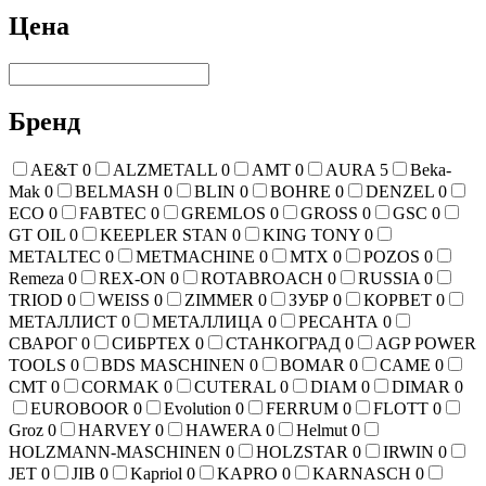
Цена
Бренд
AE&T
0
ALZMETALL
0
AMT
0
AURA
5
Beka-
Mak
0
BELMASH
0
BLIN
0
BOHRE
0
DENZEL
0
ECO
0
FABTEC
0
GREMLOS
0
GROSS
0
GSC
0
GT OIL
0
KEEPLER STAN
0
KING TONY
0
METALTEC
0
METMACHINE
0
MTX
0
POZOS
0
Remeza
0
REX-ON
0
ROTABROACH
0
RUSSIA
0
TRIOD
0
WEISS
0
ZIMMER
0
ЗУБР
0
КОРВЕТ
0
МЕТАЛЛИСТ
0
МЕТАЛЛИЦА
0
РЕСАНТА
0
СВАРОГ
0
СИБРТЕХ
0
СТАНКОГРАД
0
AGP POWER
TOOLS
0
BDS MASCHINEN
0
BOMAR
0
CAME
0
CMT
0
CORMAK
0
CUTERAL
0
DIAM
0
DIMAR
0
EUROBOOR
0
Evolution
0
FERRUM
0
FLOTT
0
Groz
0
HARVEY
0
HAWERA
0
Helmut
0
HOLZMANN-MASCHINEN
0
HOLZSTAR
0
IRWIN
0
JET
0
JIB
0
Kapriol
0
KAPRO
0
KARNASCH
0