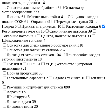
шлифленты, подложки
14
Оснастка для камнеобработки
3
Оснастка для
металлообработки
323
Люнеты
6
Магнитные стойки
4
Оборудование для
подачи СОЖ
6
Оправки
41
Переходные втулки
26
Подача
6
Прихваты, прижимы
10
Расточные головки
6
Револьверные головки
10
Сверлильные патроны
39
Токарные патроны
1
Центра, цанговые патроны
33
Шлифовальные головки
4
Оснастка для специального оборудования
318
Оснастка для заточных станков
252
Диски для заточных станков
104
Приспособления для
заточки инструмента
18
Смазки
8
СОЖ
51
УЦИ (Устройства цифровой
индикации)
21
Прочая продукция
30
Галтовочные барабаны
2
Садовая техника
10
Теплицы
6
Режущий инструмент для станков
890
Абразивы
5
Шлифкруги
5
Диски и круги
39
Дисковые пилы
20