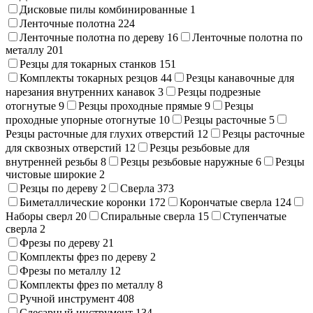
Дисковые пилы комбинированные
1
Ленточные полотна
224
Ленточные полотна по дереву
16
Ленточные полотна по
металлу
201
Резцы для токарных станков
151
Комплекты токарных резцов
44
Резцы канавочные для
нарезания внутренних канавок
3
Резцы подрезные
отогнутые
9
Резцы проходные прямые
9
Резцы
проходные упорные отогнутые
10
Резцы расточные
5
Резцы расточные для глухих отверстий
12
Резцы расточные
для сквозных отверстий
12
Резцы резьбовые для
внутренней резьбы
8
Резцы резьбовые наружные
6
Резцы
чистовые широкие
2
Резцы по дереву
2
Сверла
373
Биметаллические коронки
172
Корончатые сверла
124
Наборы сверл
20
Спиральные сверла
15
Ступенчатые
сверла
2
Фрезы по дереву
21
Комплекты фрез по дереву
2
Фрезы по металлу
12
Комплекты фрез по металлу
8
Ручной инструмент
408
Слесарный инструмент
134