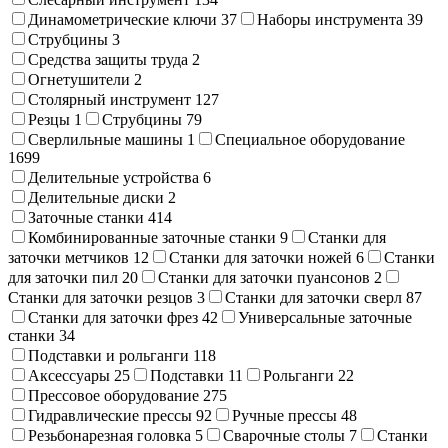
Динамометрические ключи
37
Наборы инструмента
39
Струбцины
3
Средства защиты труда
2
Огнетушители
2
Столярный инструмент
127
Резцы
1
Струбцины
79
Сверлильные машины
1
Специальное оборудование
1699
Делительные устройства
6
Делительные диски
2
Заточные станки
414
Комбинированные заточные станки
9
Станки для
заточки метчиков
12
Станки для заточки ножей
6
Станки
для заточки пил
20
Станки для заточки пуансонов
2
Станки для заточки резцов
3
Станки для заточки сверл
87
Станки для заточки фрез
42
Универсальные заточные
станки
34
Подставки и рольганги
118
Аксессуары
25
Подставки
11
Рольганги
22
Прессовое оборудование
275
Гидравлические прессы
92
Ручные прессы
48
Резьбонарезная головка
5
Сварочные столы
7
Станки