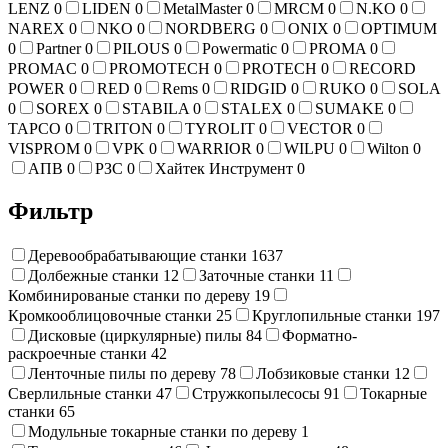
LENZ
0
LIDEN
0
MetalMaster
0
MRCM
0
N.KO
0
NAREX
0
NKO
0
NORDBERG
0
ONIX
0
OPTIMUM
0
Partner
0
PILOUS
0
Powermatic
0
PROMA
0
PROMAC
0
PROMOTECH
0
PROTECH
0
RECORD
POWER
0
RED
0
Rems
0
RIDGID
0
RUKO
0
SOLA
0
SOREX
0
STABILA
0
STALEX
0
SUMAKE
0
TAPCO
0
TRITON
0
TYROLIT
0
VECTOR
0
VISPROM
0
VPK
0
WARRIOR
0
WILPU
0
Wilton
0
АПВ
0
РЗС
0
Хайтек Инструмент
0
Фильтр
Деревообрабатывающие станки
1637
Долбежные станки
12
Заточные станки
11
Комбинированые станки по дереву
19
Кромкооблицовочные станки
25
Круглопильные станки
197
Дисковые (циркулярные) пилы
84
Форматно-
раскроечные станки
42
Ленточные пилы по дереву
78
Лобзиковые станки
12
Сверлильные станки
47
Стружкопылесосы
91
Токарные
станки
65
Модульные токарные станки по дереву
1