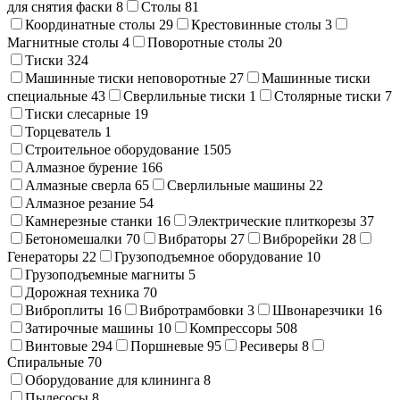
для снятия фаски
8
Столы
81
Координатные столы
29
Крестовинные столы
3
Магнитные столы
4
Поворотные столы
20
Тиски
324
Машинные тиски неповоротные
27
Машинные тиски
специальные
43
Сверлильные тиски
1
Столярные тиски
7
Тиски слесарные
19
Торцеватель
1
Строительное оборудование
1505
Алмазное бурение
166
Алмазные сверла
65
Сверлильные машины
22
Алмазное резание
54
Камнерезные станки
16
Электрические плиткорезы
37
Бетономешалки
70
Вибраторы
27
Виброрейки
28
Генераторы
22
Грузоподъемное оборудование
10
Грузоподъемные магниты
5
Дорожная техника
70
Виброплиты
16
Вибротрамбовки
3
Швонарезчики
16
Затирочные машины
10
Компрессоры
508
Винтовые
294
Поршневые
95
Ресиверы
8
Спиральные
70
Оборудование для клининга
8
Пылесосы
8