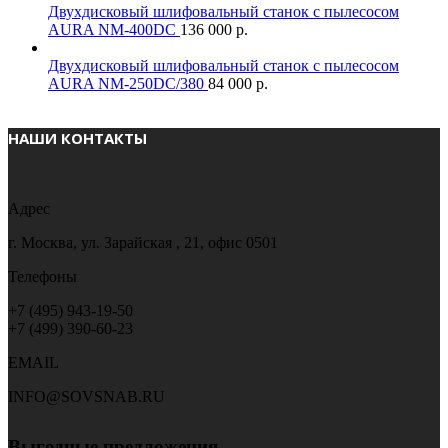
Двухдисковый шлифовальный станок с пылесосом
AURA NM-400DC
136 000
р.
Двухдисковый шлифовальный станок с пылесосом
AURA NM-250DC/380
84 000
р.
НАШИ КОНТАКТЫ
Адрес
г. Москва, ул. Зарайская , 21, офис 0501
Телефоны
+7 (495) 943-19-50
+7 (499) 390-60-23
EMAIL
INFO@SOVSNAB.RU
Выгодные предложения